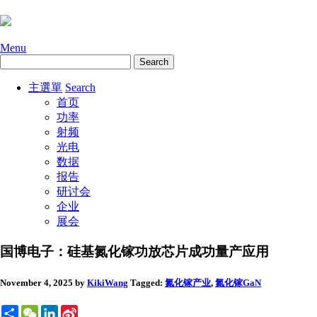
Menu
主選單
Search
首页
功率
射频
光电
数据
报告
研讨会
企业
展会
国博电子：硅基氮化镓功放芯片成功量产应用
November 4, 2025
by
KikiWang
Tagged:
氮化镓
产业
,
氮化镓GaN
Share
WeChat
LinkedIn
Sina