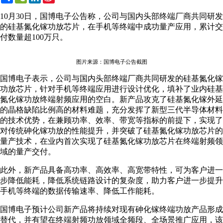
Weibo
10月30日，国博电子公告称，公司与国内头部终端厂商共同研发
的硅基氮化镓功放芯片，在手机等终端中成功量产应用，累计交
付数量超100万只。
图片来源：国博电子公告截图
国博电子表示，公司与国内头部终端厂商共同研发的硅基氮化镓
功放芯片，针对手机等终端应用进行设计优化，填补了业内硅基
氮化镓功放终端射频应用的空白。新产品攻克了硅基氮化镓外延
的晶格缺陷比例高的材料难题，充分发挥了新型三代半导体材料
的技术优势，在兼顾功率、效率、带宽等指标的前提下，实现了
对传统砷化镓功放的性能提升，并突破了硅基氮化镓功放芯片的
量产技术，在业内首次实现了硅基氮化镓功放芯片在终端射频领
域的量产交付。
此外，新产品具备高功率、高效率、高宽带特性，可为客户进一
步降低能耗，降低系统链路设计的复杂度，助力客户进一步提升
手机等终端的数据传输速率、降低工作能耗。
国博电子预计公司新产品将持续对现有砷化镓终端功放产品形成
替代，并有望在终端射频功放领域全频段、全场景推广应用，该