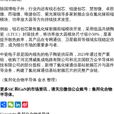
除国博电子外，行业内还有锐石创芯、锐捷创芯、慧智微、卓胜
微、昂瑞微、唯捷创芯、紫光展锐等多家射频企业在氮化镓前端
模块、功率放大器等方向持续技术攻坚。
例如，锐石创芯聚焦氮化镓射频前端模块开发，采用低温共烧陶
瓷（LTCC）封装技术，将功率放大器模块尺寸缩小50%，显著
提升散热效率，其产品在专网通信、卫星载荷等领域实现稳定供
货，成为细分市场的重要参与者。
中瓷电子原是国内领先的电子陶瓷供应商，2023年通过资产重
组，收购了河北博威集成电路有限公司和北京国联万众半导体科
技有限公司的部分股权，新增了氮化镓通信基站射频芯片与器件
等业务，构建了氮化镓通信基站射频芯片的完整产业链。
（集邦化合物半导体 金水 整理）
更多SiC和GaN的市场资讯，请关注微信公众账号：集邦化合物
半导体。
Share
WeChat
LinkedIn
Sina
Weibo