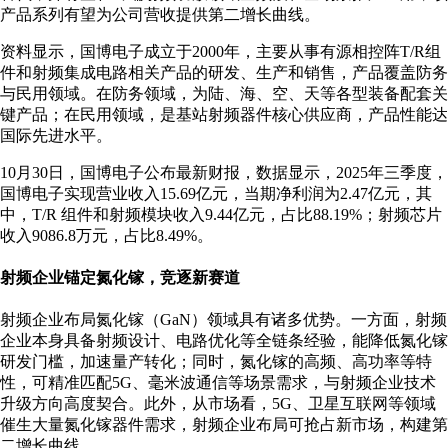
产品系列有望为公司营收提供第二增长曲线。
资料显示，国博电子成立于2000年，主要从事有源相控阵T/R组
件和射频集成电路相关产品的研发、生产和销售，产品覆盖防务
与民用领域。在防务领域，为陆、海、空、天等各型装备配套关
键产品；在民用领域，是基站射频器件核心供应商，产品性能达
国际先进水平。
10月30日，国博电子公布最新财报，数据显示，2025年三季度，
国博电子实现营业收入15.69亿元，当期净利润为2.47亿元，其
中，T/R 组件和射频模块收入9.44亿元，占比88.19%；射频芯片
收入9086.8万元，占比8.49%。
射频企业锚定氮化镓，竞逐新赛道
射频企业布局氮化镓（GaN）领域具有诸多优势。一方面，射频
企业本身具备射频设计、电路优化等全链条经验，能降低氮化镓
研发门槛，加速量产转化；同时，氮化镓的高频、高功率等特
性，可精准匹配5G、毫米波通信等场景需求，与射频企业技术
升级方向高度契合。此外，从市场看，5G、卫星互联网等领域
催生大量氮化镓器件需求，射频企业布局可抢占新市场，构建第
二增长曲线。