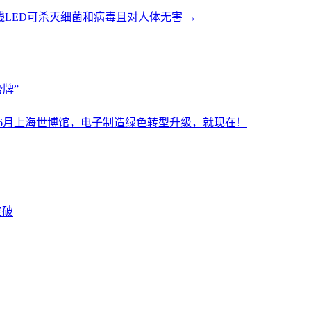
线LED可杀灭细菌和病毒且对人体无害
→
牌”
设施展6月上海世博馆，电子制造绿色转型升级，就现在！
突破