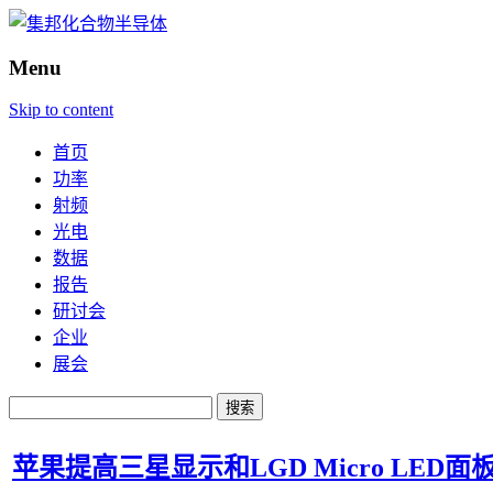
Menu
Skip to content
首页
功率
射频
光电
数据
报告
研讨会
企业
展会
搜
索：
苹果提高三星显示和LGD Micro LED