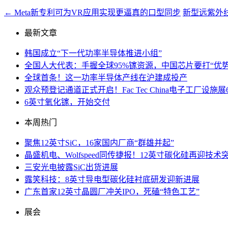
←
Meta新专利可为VR应用实现更逼真的口型同步
新型远紫外
最新文章
韩国成立“下一代功率半导体推进小组”
全国人大代表：手握全球95%镓资源，中国芯片要打“优势
全球首条！这一功率半导体产线在沪建成投产
观众预登记通道正式开启！Fac Tec China电子工厂
6英寸氧化镓，开始交付
本周热门
聚焦12英寸SiC，16家国内厂商“群雄并起”
晶盛机电、Wolfspeed同传捷报！12英寸碳化硅再迎技术
三安光电披露SiC出货进展
露笑科技：8英寸导电型碳化硅衬底研发迎新进展
广东首家12英寸晶圆厂冲关IPO，死磕“特色工艺”
展会