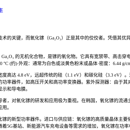
率
术的关键，而氧化镓（Ga₂O₃）正是其中的佼佼者。凭借其优
一种化学式为 Ga₂O₃ 的无机化合物，是镓的氧化物。它具有宽禁带
ol熔点：1900 °C (约)·外观：通常为白色或淡黄色粉末或晶体·密度：6.
 4.8 eV，远超传统的硅（1.1 eV）和碳化硅（3.3 
的功率器件，如高压开关和高功率变换器。紫外探测器：由于其
显示和导电膜。
导者，对氧化镓的研发和应用极为重视。在韩国，氧化镓的流通
应用。
氧化镓的新型功率器件。进口与供应链：氧化镓的高质量晶体主
随着5G基站、新能源汽车充电设备等需求的增加，氧化镓在功率