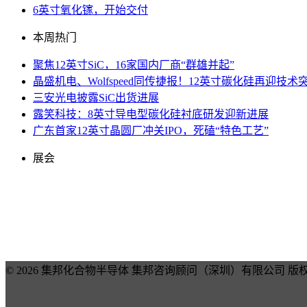
6英寸氧化镓，开始交付
本周热门
聚焦12英寸SiC，16家国内厂商“群雄并起”
晶盛机电、Wolfspeed同传捷报！12英寸碳化硅再迎技术
三安光电披露SiC出货进展
露笑科技：8英寸导电型碳化硅衬底研发迎新进展
广东首家12英寸晶圆厂冲关IPO，死磕“特色工艺”
展会
© 2026 集邦化合物半导体 集邦咨询顾问（深圳）有限公司 版