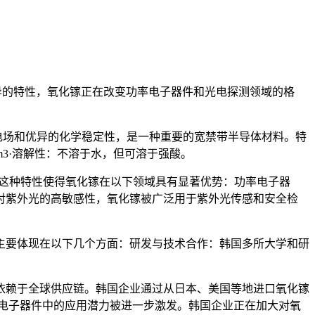
异的特性，氧化镓正在改变功率电子器件和光电探测领域的格
、高击穿电场和优异的化学稳定性，是一种重要的宽禁带半导体材料。特
44 g/cm3·溶解性：不溶于水，但可溶于强酸。
eV）。这种特性使得氧化镓在以下领域具有显著优势：功率电子器
对紫外光的高敏感性，氧化镓被广泛用于紫外光传感和安全检
主要体现在以下几个方面：研发与技术合作：韩国多所大学和研
要依赖于全球供应链。韩国企业通过从日本、美国等地进口氧化镓
电子器件中的应用潜力被进一步激发。韩国企业正在加大对氧