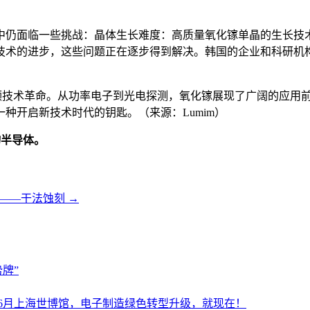
中仍面临一些挑战：晶体生长难度：高质量氧化镓单晶的生长技
技术的进步，这些问题正在逐步得到解决。韩国的企业和科研机
引领技术革命。从功率电子到光电探测，氧化镓展现了广阔的应用
种开启新技术时代的钥匙。（来源：Lumim）
物半导体。
艺——干法蚀刻
→
牌”
设施展6月上海世博馆，电子制造绿色转型升级，就现在！