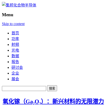
Menu
Skip to content
首页
功率
射频
光电
数据
报告
研讨会
企业
展会
搜
索：
氧化镓（Ga₂O₃）：新兴材料的无限潜力