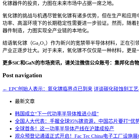
化镓器件的投资，力图在未来市场中占据一席之地。
氧化镓的挑战与机遇尽管氧化镓有诸多优势，但在生产和应用
功率、高温环境下的长期稳定性需要进一步验证。然而，随着
器件制造，力图实现全产业链的本地化。
结语氧化镓（Ga₂O₃）作为新兴的宽禁带半导体材料，正在
产业正逐步壮大。对于未来，氧化镓不仅仅是一种材料，更是一
更多SiC和GaN的市场资讯，请关注微信公众账号：集邦化合
Post navigation
←
EPC创始人表示：氮化镓临界点已到来
详谈碳化硅蚀刻工
最新文章
韩国成立“下一代功率半导体推进小组”
全国人大代表：手握全球95%镓资源，中国芯片要打“优势
全球首条！这一功率半导体产线在沪建成投产
观众预登记通道正式开启！Fac Tec China电子工厂