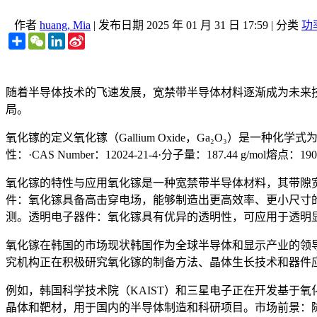
作者
huang, Mia
|
发布日期
2025 年 01 月 31 日 17:59
|
分类
功
Share
WeChat
LinkedIn
Sina
Weibo
随着半导体技术的飞速发展，宽禁带半导体材料逐渐成为未来技
局。
氧化镓的定义氧化镓（Gallium Oxide，Ga₂O₃）是
性：·CAS Number：12024-21-4·分子量：187.44 g/m
氧化镓的特性与应用氧化镓是一种宽禁带半导体材料，其带隙宽度高达
件：氧化镓具备高击穿电场，能够制造出更高效率、更小尺寸
测。透明电子器件：氧化镓具有优异的透明性，可应用于透明
氧化镓在韩国的市场现状韩国作为全球半导体和显示产业的领
究机构正在积极研究氧化镓的制备方法、晶体生长技术和器件
例如，韩国科学技术院（KAIST）和三星电子正在开发基于
晶体和靶材，用于国内的半导体制造和科研项目。市场前景：