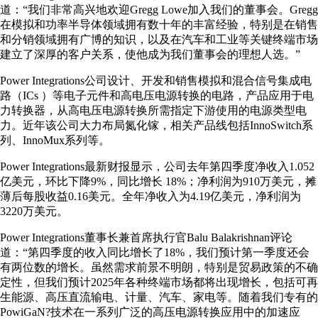
道：“我们非常高兴地欢迎Gregg Lowe加入我们的董事会。Gregg
在模拟和功率半导体领域拥有数十年的丰富经验，特别是在销售
和分销领域拥有广博的知识，以及在汽车和工业等关键终端市场
建立了深厚的客户关系，使他成为我们董事会的理想人选。”
Power Integrations公司设计、开发和销售模拟和混合信号集成电
路（ICs ）等电子元件和高电压电源转换的电路，产品应用于电
力转换器，从高电压电源转换所需指定下游使用的电源类型电
力。近年该公司大力布局氮化镓，相关产品线包括InnoSwitch系
列、InnoMux系列等。
Power Integrations最新财报显示，公司去年第四季度净收入1.052
亿美元，环比下降9%，同比增长 18%；净利润为910万美元，摊
薄后每股收益0.16美元。全年净收入为4.19亿美元，净利润为
3220万美元。
Power Integrations董事长兼首席执行官Balu Balakrishnan评论
道：“第四季度的收入同比增长了18%，我们预计第一季度还会
有两位数的增长。虽然需求前景不明朗，特别是贸易政策的不确
定性，但我们预计2025年各种终端市场都将出现增长，包括可再
生能源、高压直流输电、计量、汽车、家电等。随着我们专有的
PowiGaN?技术在一系列广泛的高压电源转换应用中的加速应