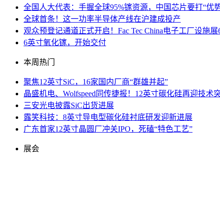
全国人大代表：手握全球95%镓资源，中国芯片要打“优势
全球首条！这一功率半导体产线在沪建成投产
观众预登记通道正式开启！Fac Tec China电子工厂
6英寸氧化镓，开始交付
本周热门
聚焦12英寸SiC，16家国内厂商“群雄并起”
晶盛机电、Wolfspeed同传捷报！12英寸碳化硅再迎技术
三安光电披露SiC出货进展
露笑科技：8英寸导电型碳化硅衬底研发迎新进展
广东首家12英寸晶圆厂冲关IPO，死磕“特色工艺”
展会