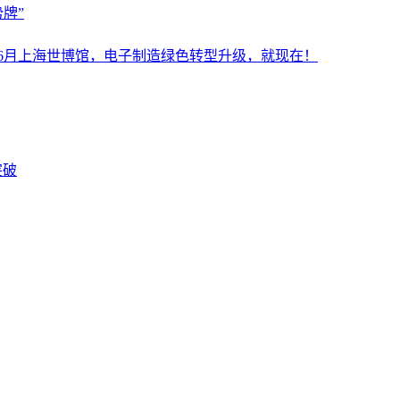
牌”
设施展6月上海世博馆，电子制造绿色转型升级，就现在！
突破