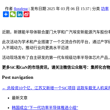
作者
florafeng
|
发布日期
2025 年 03 月 06 日 15:37
|
分类
功率
Share
WeChat
LinkedIn
Sina
Weibo
近期，新镓能半导体联合厦门大学和广汽埃安新能源汽车股份
此次活动为学术和产业搭建了一个交流合作的平台，通过产学
入不竭动力，推动行业向更高水平迈进
活动现场发布了自主研发的第一代车规级功率半导体芯片产品
更多SiC和GaN的市场资讯，请关注微信公众账号：集邦化合
Post navigation
←
总投资10个亿，江苏又新增一个SiC项目
这款车载无人机采
最新文章
韩国成立“下一代功率半导体推进小组”