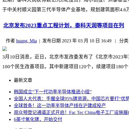
于中关村顺义园第三代半导体产业基地，规划建筑面积4.6万
北京发布2023重点工程计划，泰科天润等项目在列
作者
huang, Mia
|
发布日期
2023 年 03 月 10 日 16:49
|
分类
3月10日消息，近日，北京市发改委发布了《北京市2023年
100个民生改善项目。其中新建项目120个，续建项目180个
最新文章
韩国成立“下一代功率半导体推进小组”
全国人大代表：手握全球95%镓资源，中国芯片要打“优势
全球首条！这一功率半导体产线在沪建成投产
观众预登记通道正式开启！Fac Tec China电子工厂
6英寸氧化镓，开始交付