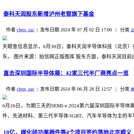
泰科天润股东新增泸州老窖旗下基金
作者
chen, zac
|
发布日期
2024 年 07 月 02 日 17:00
|
分类
天眼查信息显示，6月30日，泰科天润半导体科技（北京
东。 图片来源：拍信网正版图库 股东方面，泰科天润目前
直击深圳国际半导体展：42家三代半厂商亮点一览
作者
chen, zac
|
发布日期
2024 年 06 月 28 日 12:57
|
分类
6月26日，为期三天的SEMI-e 2024第六届深圳国
件、先进材料、第三代半导体/IGBT、汽车半导体为主的半导
10亿，碳化硅功率器件等4个项目签约落地北京顺义