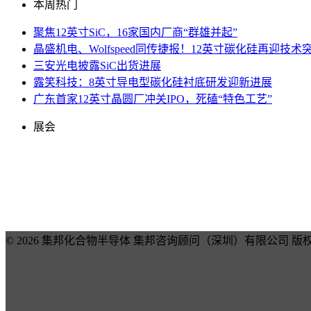
本周热门
聚焦12英寸SiC，16家国内厂商“群雄并起”
晶盛机电、Wolfspeed同传捷报！12英寸碳化硅再迎技术
三安光电披露SiC出货进展
露笑科技：8英寸导电型碳化硅衬底研发迎新进展
广东首家12英寸晶圆厂冲关IPO，死磕“特色工艺”
展会
© 2026 集邦化合物半导体 集邦咨询顾问（深圳）有限公司 版