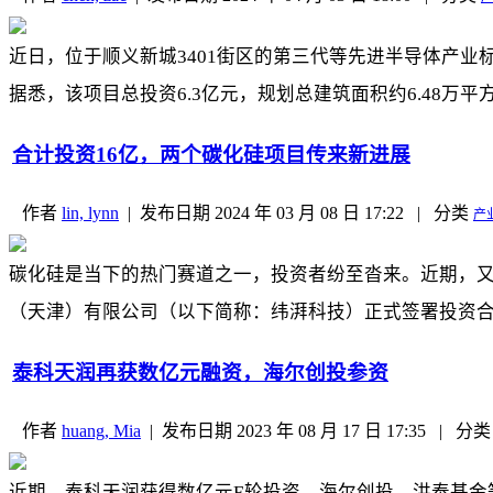
近日，位于顺义新城3401街区的第三代等先进半导体产业
据悉，该项目总投资6.3亿元，规划总建筑面积约6.48万平
合计投资16亿，两个碳化硅项目传来新进展
作者
lin, lynn
|
发布日期
2024 年 03 月 08 日 17:22
|
分类
产
碳化硅是当下的热门赛道之一，投资者纷至沓来。近期，又有
（天津）有限公司（以下简称：纬湃科技）正式签署投资合
泰科天润再获数亿元融资，海尔创投参资
作者
huang, Mia
|
发布日期
2023 年 08 月 17 日 17:35
|
分类
近期，泰科天润获得数亿元E轮投资，海尔创投、洪泰基金