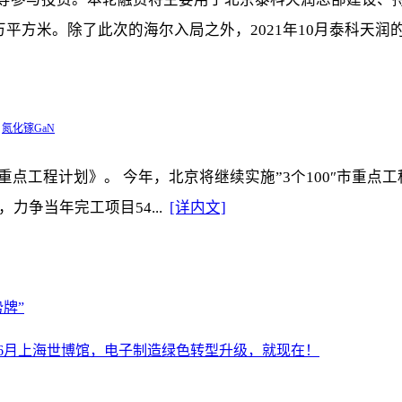
平方米。除了此次的海尔入局之外，2021年10月泰科天润的D
氮化镓GaN
重点工程计划》。 今年，北京将继续实施”3个100″市重点
，力争当年完工项目54...
[详内文]
牌”
设施展6月上海世博馆，电子制造绿色转型升级，就现在！