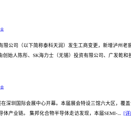
企业
）有限公司（以下简称泰科天润）发生工商变更，新增泸州老
由创始人陈彤、SK海力士（无锡）投资有限公司、广发乾和投
展会
际半导体展在深圳国际会展中心开幕。本届展会特设三馆六大区
体产业链。 集邦化合物半导体走访发现，本届SEMI-...
[详