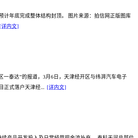
，预计年底完成整体结构封顶。 图片来源：拍信网正版图库
[详内文]
区一泰达”的报道，3月6日，天津经开区与纬湃汽车电子
正式落户天津经...
[详内文]
续产品开发投入及日常经营现金流补充。 泰科天润总部位