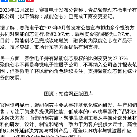
Weibo
2023年12月28日，赛微电子发布公告称，青岛聚能创芯微电子有
限公司（以下简称：聚能创芯）已完成工商变更登记。
据了解，赛微电子在2023年6月曾发布公告宣布拟由多个投资方
共同对聚能创芯进行增资2.8亿元，后融资金额调整为1.7亿元。
目前，聚能创芯已完成该轮融资，融资将为聚能创芯在产品研
发、技术突破、市场开拓等方面提供有利支持。
另一方面，赛微电子持有聚能创芯股权的比例变更为27.37%，
聚能创芯不再是赛微电子控股子公司，不再纳入公司合并报表范
围，但赛微电子将以新的角色继续关注、支持聚能创芯氮化镓业
务的发展。
图源：拍信网正版图库
官网资料显示，聚能创芯主要从事硅基氮化镓的研发、生产和销
售，专注于为业界提供高性能、低成本的GaN功率器件产品和技
术解决方案；而聚能创芯旗下聚能晶源则主要从事氮化镓外延材
料的研发、设计、制造和销售，致力于为客户提供大尺寸、高性
能GaN外延解决方案与材料产品，覆盖GaN功率与微波器件应