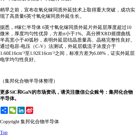
稍早之前，宣布在氧化镓同质外延技术上取得重大突破，成功实
现了高质量6英寸氧化镓同质外延生长。
据悉，#镓仁半导体 6英寸氧化镓同质外延片外延层厚度超过10
微米，厚度均匀性优异，方差σ小于1%。高分辨XRD摇摆曲线
半高宽小于40弧秒，表明外延层结晶质量高、晶格完整性良好。
通过电容-电压（C-V）法测试，外延层载流子浓度介于
1.60E16cm⁻³至1.92E16cm⁻³之间，标准方差为6.08%，证实外延层
电学均匀性良好。
（集邦化合物半导体整理）
更多SiC和GaN的市场资讯，请关注微信公众账号：集邦化合物
半导体。
Share
WeChat
LinkedIn
Sina
Weibo
Copyright 集邦化合物半导体
Top