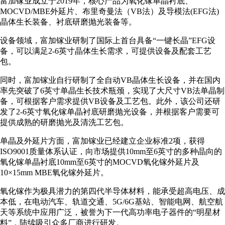
富加镓业成立于2019年，核心产品为氧化镓单晶衬底、
MOCVD/MBE外延片、布里奇曼法（VB法）及导模法(EFG法)
晶体生长装备、衬底研磨抛光装备等。
设备领域，富加镓业研制了国际上首台具备“一键长晶”EFG设
备，可以满足2-6英寸晶体生长需求，可提供设备及配套工艺
包。
同时，富加镓业自行研制了全自动VB晶体生长设备，并在国内
率先突破了6英寸单晶生长技术瓶颈，实现了大尺寸VB法单晶制
备，可根据客户需求提供VB设备及工艺包。此外，该公司还研
发了2-6英寸氧化镓单晶衬底研磨抛光设备，并根据客户需要可
提供成熟的研磨抛光及清洗工艺包。
单晶及外延片方面，富加镓业已经建立企业标准2项，获得
ISO9001质量体系认证，向市场提供10mm至6英寸的多种晶向的
氧化镓单晶衬底10mm至6英寸的MOCVD氧化镓外延片及
10×15mm MBE氧化镓外延片。
氧化镓作为极具潜力的第四代半导体材料，能承受超高电压、成
本低，在电动汽车、轨道交通、5G/6G基站、智能电网、航空航
天等系统中应用广泛，被誉为下一代高功率电子器件的“明星材
料”，陆续吸引众多厂商进行研发。