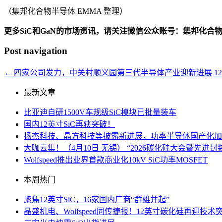
（集邦化合物半导体 EMMA 整理）
更多SiC和GaN的市场资讯，请关注微信公众账号：集邦化合
Post navigation
←
四家公司发力，中关村顺义园第三代半导体产业迎新进展
1
最新文章
比亚迪自研1500V车规级SiC模块已批量装车
国内12英寸SiC再获突破！
扬杰科技、晶方科技等披露新进展，功率半导体国产化加
大咖云集！（4月10日 无锡） “2026碳化硅大会暨先
Wolfspeed推出业界首款商业化10kV SiC功率MOSFET
本周热门
聚焦12英寸SiC，16家国内厂商“群雄并起”
晶盛机电、Wolfspeed同传捷报！12英寸碳化硅再迎技术