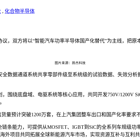
业
,
化合物半导体
作协议，双方将以“智能汽车功率半导体国产化替代”为主线，把
图片来源：扬杰科技
安全数据通道系统共享零部件级至系统级的试验数据、失效分析
绕底盘域、电驱系统等核心应用，共同开发750V/1200V S
载。
年出货量预计突破1200万套，在上汽集团整车出口和国产化率要
链条能力，可提供从MOSFET、IGBT到SiC的全系列车规
汽海外项目共同拓展全球新能源汽车市场，实现资源互补与互利