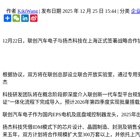
作者
KikiWang
|
发布日期
2025 年 12 月 25 日 15:44
|
分类
企
Share
WeChat
LinkedIn
Sina
Weibo
12月22日，联创汽车电子与扬杰科技在上海正式签署战略合
根据协议，双方将在联创总部设立联合开放实验室，通过专用
杰
科技研发团队将在概念阶段即深度介入联创新一代车型平台规划，围
证”一体化流程下完成导入，预计2026年第四季度实现批量搭
联创汽车电子作为国内EPS电机及底盘域控制器龙头，2025
扬杰科技凭借IDM模式下的芯片设计、晶圆制造、封测及销售全
来五年，双方计划将合作规模扩大至300万套以上，并依托上