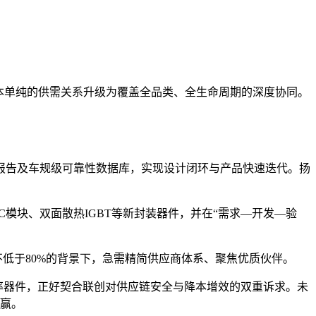
原本单纯的供需关系升级为覆盖全品类、全生命周期的深度协同。
报告及车规级可靠性数据库，实现设计闭环与产品快速迭代。扬
iC模块、双面散热IGBT等新封装器件，并在“需求—开发—验
求不低于80%的背景下，急需精简供应商体系、聚焦优质伙伴。
级功率器件，正好契合联创对供应链安全与降本增效的双重诉求。未
共赢。