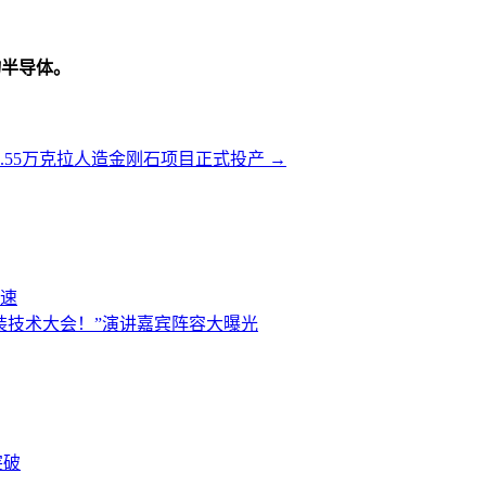
物半导体。
2.55万克拉人造金刚石项目正式投产
→
速
进封装技术大会！”演讲嘉宾阵容大曝光
突破