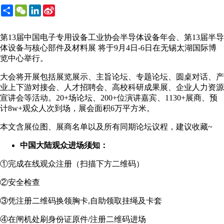
Share
WeChat
LinkedIn
Sina
Weibo
第13届中国电子专用设备工业协会半导体设备年会、第13届半导
体设备与核心部件及材料展 将于9月4日-6日在无锡太湖国际博
览中心举行。
大会将开展包括展览展示、主旨论坛、专题论坛、圆桌对话、产
业上下游对接会、人才招聘会、高校科研成果展、企业人力资源
宣讲会等活动。20+场论坛、200+位演讲嘉宾、1130+展商、预
计8w+观众人次到场，展会面积6万平方米。
本文含展位图、展商名单以及所有同期论坛议程，建议收藏~
中国大陆观众进场须知：
①完成在线观众注册（扫描下方二维码）
②安全检查
③凭注册二维码换领胸卡,自助领取挂绳及卡套
④在闸机处刷身份证原件/注册二维码进场