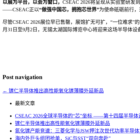
以展为平台，以会为窗口，
CSEAC 2026将呈现从实验
——CSEAC正以
“做强中国芯，拥抱芯世界”
为使命砥砺前行，
尽管CSEAC 2026展位早已售罄，展馆扩无可扩，“一位
月31日至9月2日，无锡太湖国际博览中心将迎来这场半导体
Post navigation
←
镓仁半导体推出高性能氧化镓薄膜外延新品
最新文章
CSEAC 2026全球半导体的“芯”坐标 ——第十四届半
镓仁半导体推出高性能氧化镓薄膜外延新品
氮化镓产能竞速：三菱化学与JSW押注次世代功率半导体
海内外巨头组团抢单，SiC与SST“双向奔赴”