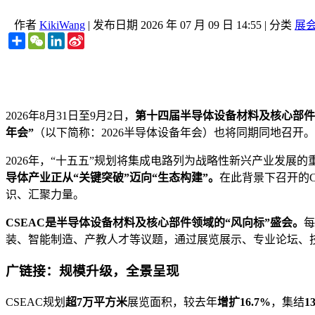
作者
KikiWang
|
发布日期
2026 年 07 月 09 日 14:55
|
分类
展
Share
WeChat
LinkedIn
Sina
Weibo
2026年8月31日至9月2日，
第十四届半导体设备材料及核心部件展（
年会”
（以下简称：2026半导体设备年会）也将同期同地召开。
2026年，“十五五”规划将集成电路列为战略性新兴产业发
导体产业正从“关键突破”迈向“生态构建”。
在此背景下召开的C
识、汇聚力量。
CSEAC是半导体设备材料及核心部件领域的“风向标”盛会。
每
装、智能制造、产教人才等议题，通过展览展示、专业论坛、
广链接：规模升级，全景呈现
CSEAC规划
超7万平方米
展览面积，较去年
增扩16.7%
，集结
1