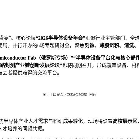
盛宴”。核心论坛
“2026半导体设备年会”
汇聚行业主管部门、全
变局。并行开办的6场专题研讨会，聚焦
刻蚀、薄膜沉积、清洗、
ign Semiconductor Fab（俄罗斯专场）”“半导体设备平台化与核心
电路封测产业链创新发展论坛”
也将同期召开，形成覆盖设备、材
与会者提供难得的交流平台。
图：上届展会（CSEAC 2025）回顾
围绕半导体产业人才需求与科研成果转化，现场将设置
高校展示区
人才培养的同频共振。