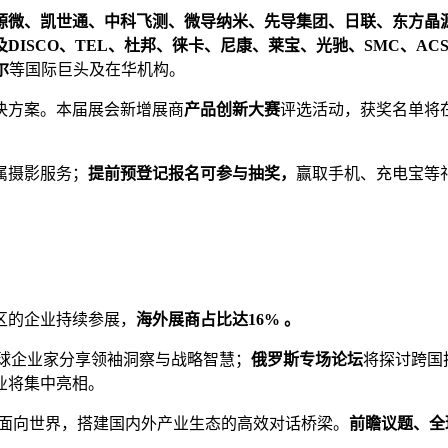
芯源微、凯世通、中科飞测、微导纳米、先导集团、日联、东方晶
DISCO、TEL、杜邦、徕卡、尼康、莱宝、光驰、SMC、A
尔
等国际巨头及在华机构。
决方案。本届展会新增展商
产品创新大赛
评选活动，获奖名单将
属摄影服务；
提前预登记报名可参与抽奖，
赢取手机、充电宝等
。
区的企业持续参展，
海外展商占比达16% 。
球企业家分享领袖洞察与战略智慧；
俄罗斯专场论坛
将探讨跨国
业将集中亮相。
、面向世界，搭建国内外产业生态的高效对话桥梁。
前瞻议题、全