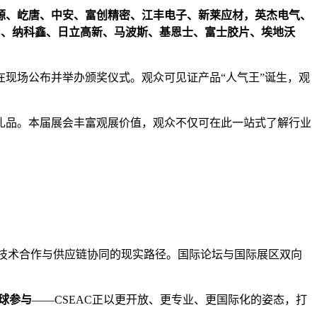
源、屹唐、中安、富创精密、江丰电子、新莱应材，英杰电气、
CS、纳科鑫、日立高新、马波斯、基恩士、富士胶片、埃地沃
在现场公布并举办颁奖仪式。观众可见证产品“人气王”诞生，观
礼品。本届展会丰富观展价值，观众不仅可在此一站式了解行业
技术合作与供应链协同的现实路径。国际论坛与国际展区双向
球参与
——CSEAC正以更开放、更专业、更国际化的姿态，打