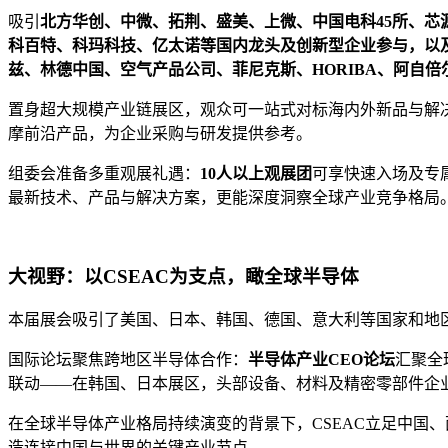
吸引
北方华创、中微、拓荆、盛美、上微、中国电科45所、
科百特、科玛科技、亿太诺等国内龙头及创新型企业参与，以及
兹、林德中国、空气产品公司、菲尼克斯、HORIBA、阿自倍
置身超大规模产业链展区，观众可一站式对标海内外新品与解
摩前沿产品，为企业采购与研发提供参考。
组委会准备多重观展礼遇：
10人以上观展团
可享快速入场及专
最新技术、产品与解决方案，更能深度洞察全球产业竞争格局
大视野：以CSEAC为支点，瞰全球半导体
本届展会吸引了美国、日本、韩国、德国、意大利等国家和地
国际论坛聚焦跨地区半导体合作：
半导体产业CEO论坛
汇聚全
联动——在韩国、日本展区，头部设备、材料及精密零部件企
在全球半导体产业格局持续演变的背景下，CSEAC立足中国
造连接中国与世界的关键产业节点。