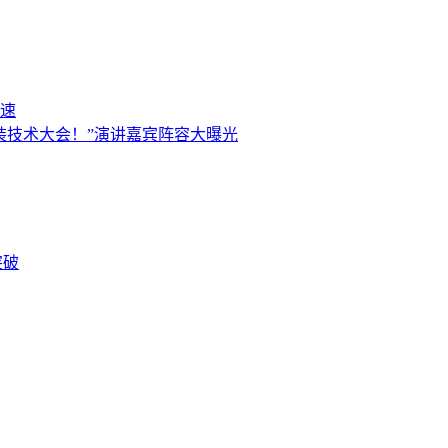
速
进封装技术大会！”演讲嘉宾阵容大曝光
突破