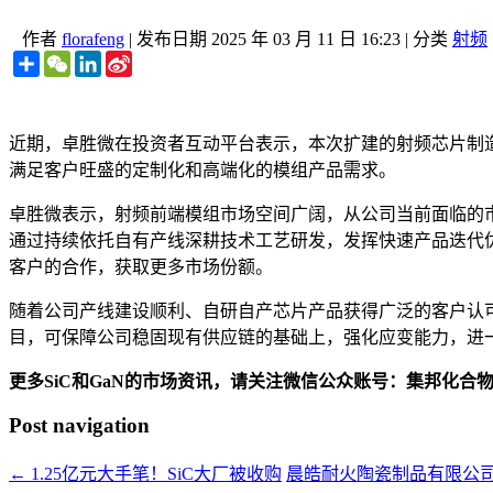
作者
florafeng
|
发布日期
2025 年 03 月 11 日 16:23
|
分类
射频
Share
WeChat
LinkedIn
Sina
Weibo
近期，卓胜微在投资者互动平台表示，本次扩建的射频芯片制
满足客户旺盛的定制化和高端化的模组产品需求。
卓胜微表示，射频前端模组市场空间广阔，从公司当前面临的
通过持续依托自有产线深耕技术工艺研发，发挥快速产品迭代
客户的合作，获取更多市场份额。
随着公司产线建设顺利、自研自产芯片产品获得广泛的客户认
目，可保障公司稳固现有供应链的基础上，强化应变能力，进
更多SiC和GaN的市场资讯，请关注微信公众账号：集邦化合
Post navigation
←
1.25亿元大手笔！SiC大厂被收购
晨皓耐火陶瓷制品有限公