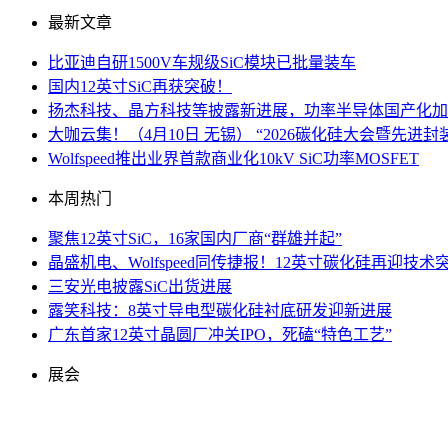
最新文章
比亚迪自研1500V车规级SiC模块已批量装车
国内12英寸SiC再获突破！
扬杰科技、晶方科技等披露新进展，功率半导体国产化加
大咖云集！（4月10日 无锡） “2026碳化硅大会暨先
Wolfspeed推出业界首款商业化10kV SiC功率MOSFET
本周热门
聚焦12英寸SiC，16家国内厂商“群雄并起”
晶盛机电、Wolfspeed同传捷报！12英寸碳化硅再迎技术
三安光电披露SiC出货进展
露笑科技：8英寸导电型碳化硅衬底研发迎新进展
广东首家12英寸晶圆厂冲关IPO，死磕“特色工艺”
展会