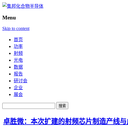
Menu
Skip to content
首页
功率
射频
光电
数据
报告
研讨会
企业
展会
搜
索：
卓胜微：本次扩建的射频芯片制造产线与