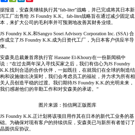
Weibo
据报道，安森美继续执行其“fab-liter”战略，并已完成将其日本新
泻工厂出售给 JS Foundry K.K。fab-liter战略旨在通过减少固定成
本，来扩大公司的毛利率并可预测地改善其财务业绩。
JS Foundry K.K.和Sangyo Sosei Advisory Corporation Inc. (SSA) 合
作成立了JS Foundry K.K.成为日资代工厂，为日本客户供应半导
体。
安森美总裁兼首席执行官 Hassane El-Khoury在一份新闻稿中
说：“在过去两年深入寻找买家之后，我们有信心为JS Foundry
K.K.找到合适的合作伙伴，一如既往，在就我们在全球的制造结
构和设施做出决策时，我们会考虑员工的福祉，并力求为所有相
关人员创造平稳的过渡。我们期待JS Foundry K.K.的光明未来，
我们感谢他们的辛勤工作和对安森美的承诺。”
图片来源：拍信网正版图库
JS Foundry K.K.正计划将该项目用作其在日本的新代工业务的基
础。为确保对现有客户的持续供应，安森美已与新所有者签订了
晶圆供应协议。