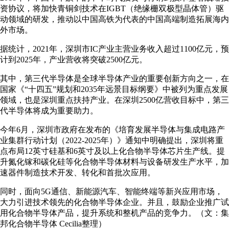
资协议，将加快青铜剑技术在IGBT（绝缘栅双极型晶体管）驱
动领域的研发，推动以中国高铁为代表的中国高端制造拓展海内
外市场。
据统计，2021年，深圳市IC产业主营业务收入超过1100亿元，预
计到2025年，产业营收将突破2500亿元。
其中，第三代半导体是全球半导体产业的重要创新方向之一，在
国家《“十四五”规划和2035年远景目标纲要》中被列为重点发展
领域，也是深圳重点扶持产业。在深圳2500亿营收目标中，第三
代半导体将成为重要助力。
今年6月，深圳市政府在发布的《培育发展半导体与集成电路产
业集群行动计划（2022-2025年）》通知中明确提出，深圳将重
点布局12英寸硅基和6英寸及以上化合物半导体芯片生产线。提
升氮化镓和碳化硅等化合物半导体材料与设备研发生产水平，加
速器件制造技术开发、转化和首批次应用。
同时，面向5G通信、新能源汽车、智能终端等新兴应用市场，
大力引进技术领先的化合物半导体企业。并且，鼓励企业推广试
用化合物半导体产品，提升系统和整机产品的竞争力。（文：集
邦化合物半导体 Cecilia整理）