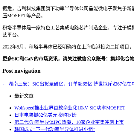
据悉，吉利科技集团旗下功率半导体公司晶能微电子聚焦于新能源
压MOSFET等产品。
积塔半导体是一家特色工艺集成电路芯片制造企业，专注于模拟
艺平台。
2022年5月，积塔半导体已经明确将在上海临港投资二期项目，
更多SiC和GaN的市场资讯，请关注微信公众账号：集邦化合
Post navigation
←
湖南三安：SiC出货量破亿，订单超65亿
博世拟斥资67亿
最新文章
Wolfspeed推出业界首款商业化10kV SiC功率MOSFET
日本电装拟82亿美元收购罗姆
第三代/功率半导体IPO热潮，10家企业密集冲刺上市
韩国成立“下一代功率半导体推进小组”