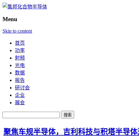
Menu
Skip to content
首页
功率
射频
光电
数据
报告
研讨会
企业
展会
搜
索：
聚焦车规半导体，吉利科技与积塔半导体