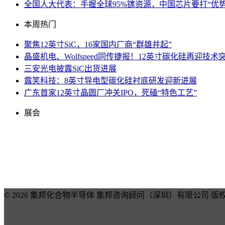
全国人大代表：手握全球95%镓资源，中国芯片要打“优势
本周热门
聚焦12英寸SiC，16家国内厂商“群雄并起”
晶盛机电、Wolfspeed同传捷报！12英寸碳化硅再迎技术
三安光电披露SiC出货进展
露笑科技：8英寸导电型碳化硅衬底研发迎新进展
广东首家12英寸晶圆厂冲关IPO，死磕“特色工艺”
展会
© 2026 集邦化合物半导体 集邦咨询顾问（深圳）有限公司 版