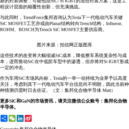
新的封装调整，可能包括SiC/ Si IGBT的混合封装方案，这是工
程设计层面的颠覆性创新，但充满挑战。
与此同时，TrendForce集邦咨询认为Tesla下一代电动汽车关键
SiC MOSFET工艺亦或由Planar结构转向Trench结构，Infineon、
ROHM、BOSCH为Trench SiC MOSFET主要供应商。
图片来源：拍信网正版图库
这些技术的改变将大幅缩减SiC成本，降低整车系统复杂性与成
本，进而推动SiC在中低阶车型中的渗透，但亦将对Si IGBT形成
一定的冲击。
作为车用SiC市场风向标，Tesla的一举一动持续为业界予以高度
关注，考虑到其下一代电动汽车平台信息尚不明朗，因此当前种
种猜测仍需时日去佐证。（文：集邦化合物半导体 Matt）
更多SiC和GaN的市场资讯，请关注微信公众账号：集邦化合物
半导体。
Share
WeChat
LinkedIn
Sina
Weibo