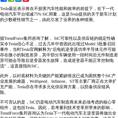
Weibo
Tesla最近表示将在不损害汽车性能和效率的前提下，在下一代
电动汽车平台缩减75% SiC用量，这是Tesla提供的关于新车计划
的少数硬性细节之一，由此引发了业界的各种猜测。
据TrendForce集邦咨询了解， SiC可靠性以及供应链的稳定性确
实令Tesla信心不足，过去几年中曾因此出现过Model 3批量召回
事件，当时Tesla官网解释为“后电机逆变器功率半导体元件可能
存在微小的制造差异，其中部分车辆使用一段时间后元件制造差
异可能会导致后逆变器发生故障，造成逆变器不能正常控制电
流”，这直接指向SiC。
此外，以衬底材料为关键的产能紧缺情况已成为困扰整个SiC产
业发展的难题，Wolfspeed、Infineon、ST等主要厂商正在大举扩
充产能，Tesla亦在寻求多元化供应商方案，以防备供应链风
险。
不可否认的是，SiC仍是电动汽车制造商未来必须考虑的核心零
组件，这包括Tesla。因此，若考量到技术变革所带来的影响，
TrendForce集邦咨询认为Tesla下一代电动汽车主逆变器将做出全