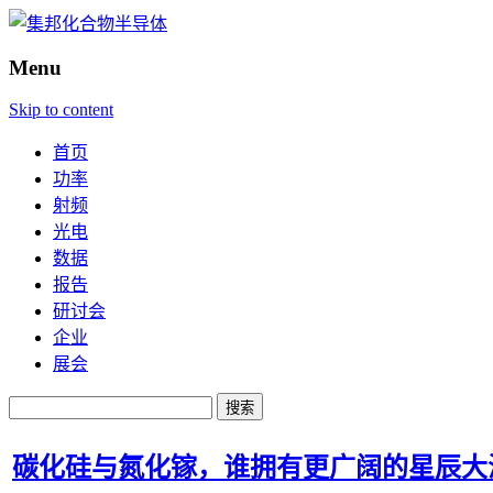
Menu
Skip to content
首页
功率
射频
光电
数据
报告
研讨会
企业
展会
搜
索：
碳化硅与氮化镓，谁拥有更广阔的星辰大