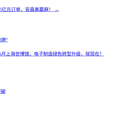
135亿元订单，安森美赢麻！
→
牌”
设施展6月上海世博馆，电子制造绿色转型升级，就现在！
突破