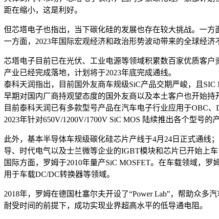
距在缩小，这是利好。
但芯塔电子也指出，当下碳化硅的发展也存在较大挑战。一方面
一方面，2023年国际宏观经济和政治形势波动带来的全球经
芯塔电子目前已在光伏、工业电源等领域积累数百家优质客户资
产业已经完成落地，计划将于2023年底完成通线。
泰科天润指出，目前国外友商车规级SiC产品交期严峻，且SI
早期对国内厂商持观望态度的国外友商以及本土客户也开始持
目前泰科天润已有多款型号产品在汽车电子行业应用于OBC、D
2023年针对650V/1200V/1700V SiC MOS 陆续推出各个型号
此外，基本半导体车规级碳化硅芯片产线于4月24日正式通线
导、时代电气以及士兰微等企业的IGBT模块和芯片已开始上
国际方面，罗姆于2010年量产SiC MOSFET。在车载领域
用于车载DC/DC转换器等领域。
2018年，罗姆在德国杜塞尔夫开设了“Power Lab”，帮
耐受时间的前提下，成功实现业界超高水平的低导通电阻。