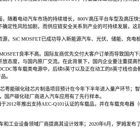
，随着电动汽车市场的持续增长，800V高压平台车型及高压
济不确定性风险加剧，而供应链安全关系到产业的可持续发展，这
源，SiC MOSFET已成功导入新能源汽车、光伏、储能、充
C MOSFET良率不高。国际友商优先交付大客户订单而导致国
开放态度，与国内原厂交流。在此背景下，国内企业要注重提高
CDC等车载类电源中，后续6英寸以及正在动工的8英寸线也会
的产品。
；芯粤能碳化硅芯片制造项目预计在今年下半年进入量产环节；智
车，国产碳化硅厂商进入汽车应用有了先行样本。
，罗姆于2012年推出支持AEC-Q101认证的车载品，并在车载
助众多汽车和工业设备领域厂商提高其设计效率；2020年6月，罗姆发