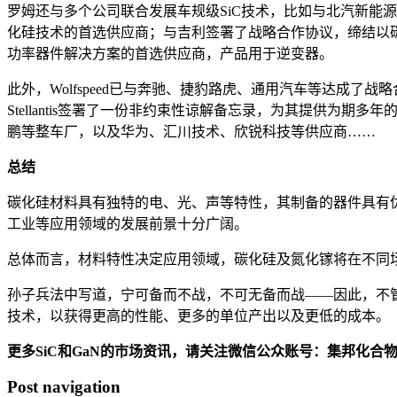
罗姆还与多个公司联合发展车规级SiC技术，比如与北汽新能
化硅技术的首选供应商；与吉利签署了战略合作协议，缔结以碳
功率器件解决方案的首选供应商，产品用于逆变器。
此外，Wolfspeed已与奔驰、捷豹路虎、通用汽车等达成了
Stellantis签署了一份非约束性谅解备忘录，为其提供
鹏等整车厂，以及华为、汇川技术、欣锐科技等供应商……
总结
碳化硅材料具有独特的电、光、声等特性，其制备的器件具有
工业等应用领域的发展前景十分广阔。
总体而言，材料特性决定应用领域，碳化硅及氮化镓将在不同
孙子兵法中写道，宁可备而不战，不可无备而战——因此，不
技术，以获得更高的性能、更多的单位产出以及更低的成本。（文：
更多SiC和GaN的市场资讯，请关注微信公众账号：集邦化合
Post navigation