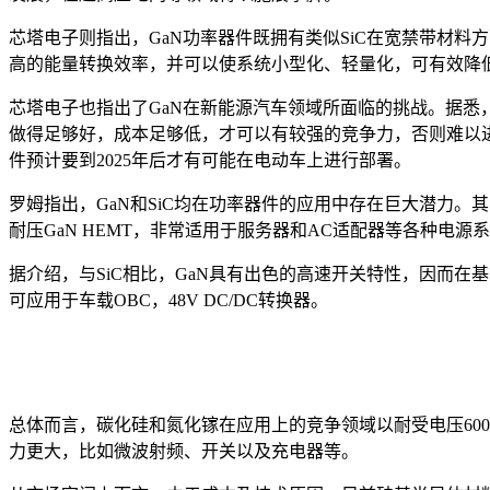
芯塔电子则指出，GaN功率器件既拥有类似SiC在宽禁带材
高的能量转换效率，并可以使系统小型化、轻量化，可有效降
芯塔电子也指出了GaN在新能源汽车领域所面临的挑战。据悉，
做得足够好，成本足够低，才可以有较强的竞争力，否则难以进行
件预计要到2025年后才有可能在电动车上进行部署。
罗姆指出，GaN和SiC均在功率器件的应用中存在巨大潜力。
耐压GaN HEMT，非常适用于服务器和AC适配器等各种电源
据介绍，与SiC相比，GaN具有出色的高速开关特性，因而在
可应用于车载OBC，48V DC/DC转换器。
总体而言，碳化硅和氮化镓在应用上的竞争领域以耐受电压60
力更大，比如微波射频、开关以及充电器等。