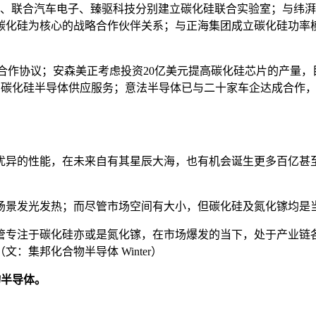
源、联合汽车电子、臻驱科技分别建立碳化硅联合实验室；与纬
化硅为核心的战略合作伙伴关系；与正海集团成立碳化硅功率模块
战略合作协议；安森美正考虑投资20亿美元提高碳化硅芯片的产量，
为期多年的碳化硅半导体供应服务；意法半导体已与二十家车企达成
优异的性能，在未来自有其星辰大海，也有机会诞生更多百亿甚
场景发光发热；而尽管市场空间有大小，但碳化硅及氮化镓均是
管专注于碳化硅亦或是氮化镓，在市场爆发的当下，处于产业链
集邦化合物半导体 Winter）
物半导体。