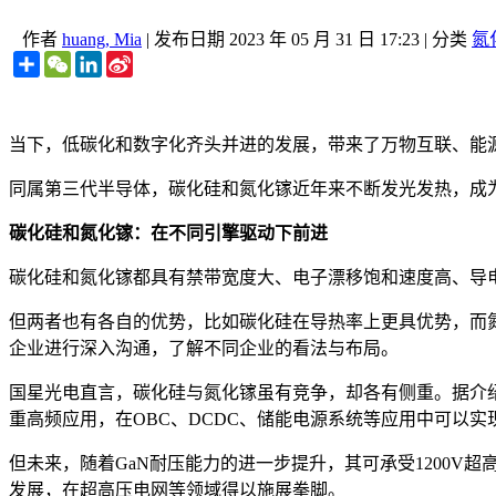
作者
huang, Mia
|
发布日期
2023 年 05 月 31 日 17:23
|
分类
氮
Share
WeChat
LinkedIn
Sina
Weibo
当下，低碳化和数字化齐头并进的发展，带来了万物互联、能
同属第三代半导体，碳化硅和氮化镓近年来不断发光发热，成为
碳化硅和氮化镓：在不同引擎驱动下前进
碳化硅和氮化镓都具有禁带宽度大、电子漂移饱和速度高、导
但两者也有各自的优势，比如碳化硅在导热率上更具优势，而
企业进行深入沟通，了解不同企业的看法与布局。
国星光电直言，碳化硅与氮化镓虽有竞争，却各有侧重。据介绍
重高频应用，在OBC、DCDC、储能电源系统等应用中可以
但未来，随着GaN耐压能力的进一步提升，其可承受1200V
发展，在超高压电网等领域得以施展拳脚。