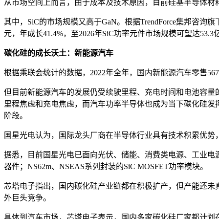
从市场空间上而言，由于成本及技术原因，目前硅基半导体材
其中，SiC的市场规模又高于GaN。根据TrendForce集邦咨询
元，年成长41.4%，至2026年SiC功率元件市场规模可望达53.
碳化硅的成长沃土：新能源汽车
根据乘联会统计的数据，2022年全年，国内新能源汽车零售567
但目前新能源汽车的发展仍受续驶里程、充电时间和电池容量
里程焦虑和充电焦虑，而汽车功率半导体也成为当下碳化硅发
阶段。
国星光电认为，国际龙头厂商在半导体行业具有技术积累优势，
据悉，目前国星光电已面向光伏、储能、消费类电源、工业电源、电网、新
器件；NS62m、NSEAS系列封装的SiC MOSFET功率模块。
芯塔电子指出，国内碳化硅产业链都在积极扩产，但产能还未
外巨头竞争。
具体到汽车市场，芯塔电子表示，国内多家碳化硅厂家都计划在