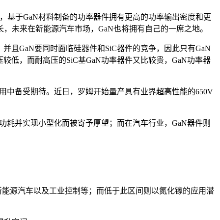
比，基于GaN材料制备的功率器件拥有更高的功率输出密度和更
，未来在新能源汽车市场，GaN也将拥有自己的一席之地。
且GaN要同时面临硅器件和SiC器件的竞争，因此只有GaN
低，而耐高压的SiC基GaN功率器件又比较贵，GaN功率器
用中备受期待。近日，罗姆开始量产具有业界超高性能的650V
的功耗并实现小型化而被寄予厚望；而在汽车行业，GaN器件则
、新能源汽车以及工业控制等；而低于此区间则以氮化镓的应用潜