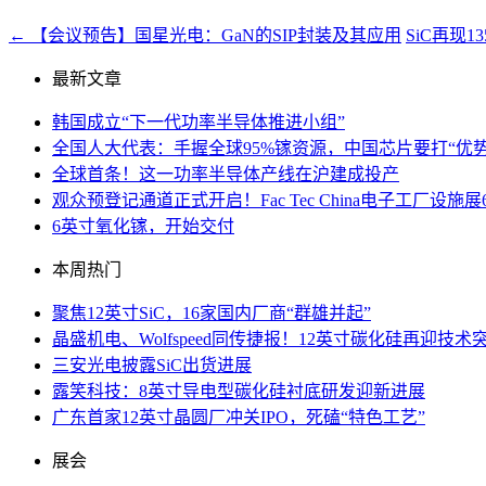
←
【会议预告】国星光电：GaN的SIP封装及其应用
SiC再现
最新文章
韩国成立“下一代功率半导体推进小组”
全国人大代表：手握全球95%镓资源，中国芯片要打“优势
全球首条！这一功率半导体产线在沪建成投产
观众预登记通道正式开启！Fac Tec China电子工厂
6英寸氧化镓，开始交付
本周热门
聚焦12英寸SiC，16家国内厂商“群雄并起”
晶盛机电、Wolfspeed同传捷报！12英寸碳化硅再迎技术
三安光电披露SiC出货进展
露笑科技：8英寸导电型碳化硅衬底研发迎新进展
广东首家12英寸晶圆厂冲关IPO，死磕“特色工艺”
展会