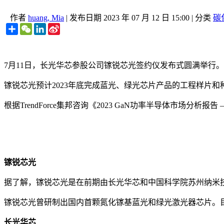
作者
huang, Mia
|
发布日期
2023 年 07 月 12 日 15:00
|
分类
碳
Share
WeChat
LinkedIn
Sina
Weibo
7月11日，长光华芯参股公司镓锐芯光签约仪发布式圆满举行
镓锐芯光预计2023年底完成蓝光、绿光芯片产品的工程样片
根据TrendForce集邦咨询《2023 GaN功率半导体市场分析报告
镓锐芯光
据了解，镓锐芯光是在前期由长光华芯和中国科学院苏州纳米
镓锐芯光曾研制出国内首颗氮化镓基蓝光和绿光激光器芯片。目前
长光华芯