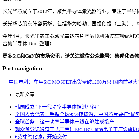
长光华芯成立于2012年，聚焦半导体激光器行业，专注于半导
长光华芯股东阵容豪华，包括华为哈勃、国投创投（上海）、
今年4月，长光华芯车载激光雷达芯片产品顺利通过车规级AEC-
合物半导体 Doris整理）
更多SiC和GaN的市场资讯，请关注微信公众账号：集邦化合
Post navigation
←
中国电科：车用SiC MOSFET出货量破1200万只
国内首款大
最新文章
韩国成立“下一代功率半导体推进小组”
全国人大代表：手握全球95%镓资源，中国芯片要打“优势
全球首条！这一功率半导体产线在沪建成投产
观众预登记通道正式开启！Fac Tec China电子工厂
6英寸氧化镓，开始交付