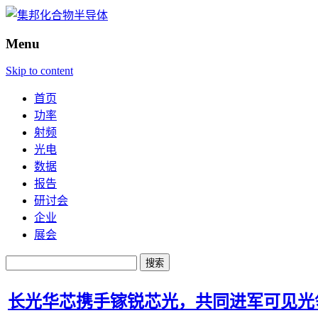
Menu
Skip to content
首页
功率
射频
光电
数据
报告
研讨会
企业
展会
搜
索：
长光华芯携手镓锐芯光，共同进军可见光