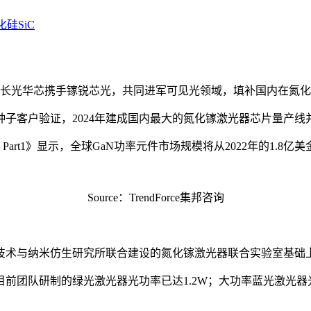
化硅SiC
。长光华芯携手镓锐芯光，共同进军可见光领域，填补国内在氮
和种子客户验证，2024年建成国内最大的氮化镓激光器芯片量产
 – Part1》显示，全球GaN功率元件市场规模将从2022年的1.8
Source：TrendForce集邦咨询
技术与纳米仿生研究所联合建设的氮化镓激光器联合实验室基础
团队研制的绿光激光器光功率已达1.2W；大功率蓝光激光器光