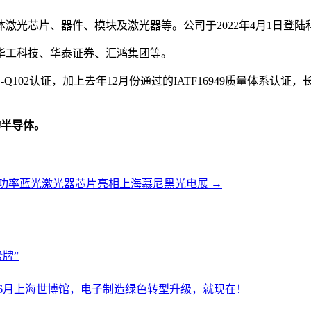
体激光芯片、器件、模块及激光器等。公司于2022年4月1日登
华工科技、华泰证券、汇鸿集团等。
Q102认证，加上去年12月份通过的IATF16949质量体系
物半导体。
功率蓝光激光器芯片亮相上海慕尼黑光电展
→
牌”
设施展6月上海世博馆，电子制造绿色转型升级，就现在！