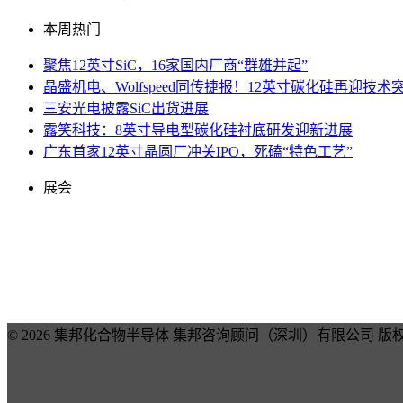
本周热门
聚焦12英寸SiC，16家国内厂商“群雄并起”
晶盛机电、Wolfspeed同传捷报！12英寸碳化硅再迎技术
三安光电披露SiC出货进展
露笑科技：8英寸导电型碳化硅衬底研发迎新进展
广东首家12英寸晶圆厂冲关IPO，死磕“特色工艺”
展会
© 2026 集邦化合物半导体 集邦咨询顾问（深圳）有限公司 版