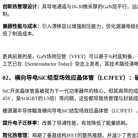
创新热管理设计：
其导电通道与10-30微米厚的GaN层平行，远
制。
兼顾性能与成本：
引入漂移层以增强耐压能力，优化源漏电极
低了制造成本。
更具前景的是，GaN场效应管（VFET）可以基于Si衬底制备
工艺已在《Semiconductor Today》杂志上发表，其技术路
02、横向导电SiC结型场效应晶体管（LCJFET）
SiC开关晶体管虽被视为下一代功率器件的核心，但其高昂的成本与
45V，是Si IGBT的3-5倍）等问题，这些都导致热管理与封
栅源漏半导体瞄准横向导电SiC结型场效应晶体管（LCJFET
提升电子迁移率：
改善了导通性能，有效降低了能量损耗。
简化热管理：
规避了垂直结构JFET的散热难题，并减少了贵