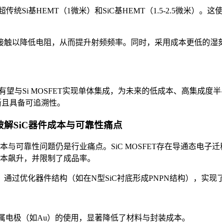
超传统Si基HEMT（1微米）和SiC基HEMT（1.5-2.5微
接触以降低电阻，从而提升射频频率。同时，采用成本更低的湿
，有望与Si MOSFET实现单体集成，为未来的低成本、高集
径清晰且具备可追溯性。
：破解SiC器件成本与可靠性痛点
可靠性问题仍是行业痛点。SiC MOSFET存在导通态电子迁移率
装成本飙升，并限制了成品率。
），通过优化器件结构（如在N型SiC衬底形成PNPN结构），实
金属电极（如Au）的使用，显著降低了材料与封装成本。