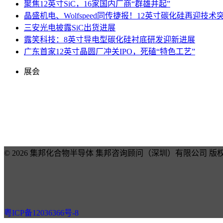
聚焦12英寸SiC，16家国内厂商“群雄并起”
晶盛机电、Wolfspeed同传捷报！12英寸碳化硅再迎技术
三安光电披露SiC出货进展
露笑科技：8英寸导电型碳化硅衬底研发迎新进展
广东首家12英寸晶圆厂冲关IPO，死磕“特色工艺”
展会
© 2026 集邦化合物半导体 集邦咨询顾问（深圳）有限公司 版
粤ICP备12036366号-8