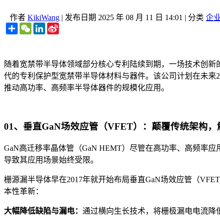
作者
KikiWang
|
发布日期
2025 年 08 月 11 日 14:01
|
分类
企
Share
WeChat
LinkedIn
Sina
Weibo
随着宽禁带半导体领域部分核心专利陆续到期，一场技术创新的浪潮正悄然兴
代的专利保护型宽禁带半导体材料与器件。该公司计划在未来2-3
推动高功率、高频率半导体器件的规模化应用。
01、垂直GaN场效应管（VFET）：颠覆传统架构
GaN高迁移率晶体管（GaN HEMT）尽管在高功率、高
导致其应用场景始终受限。
栅源漏半导体早在2017年就开始布局垂直GaN场效应管（VFET
本性革新：
大幅降低缺陷与漏电：
通过横向生长技术，将栅极漏电电流降