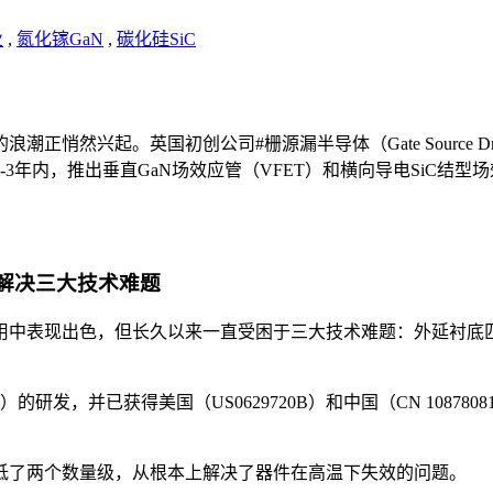
业
,
氮化镓GaN
,
碳化硅SiC
起。英国初创公司#栅源漏半导体（Gate Source Drain S
年内，推出垂直GaN场效应管（VFET）和横向导电SiC结型
，解决三大技术难题
频率应用中表现出色，但长久以来一直受困于三大技术难题：外延衬
）的研发，并已获得美国（US0629720B）和中国（CN 1087
低了两个数量级，从根本上解决了器件在高温下失效的问题。