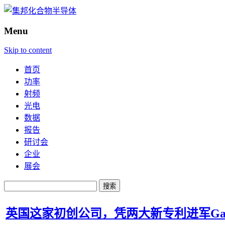
Menu
Skip to content
首页
功率
射频
光电
数据
报告
研讨会
企业
展会
搜
索：
英国这家初创公司，凭两大新专利进军GaN