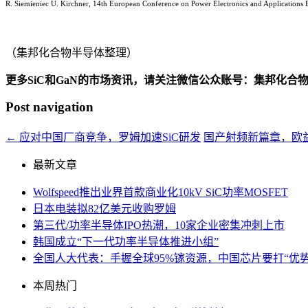
R. Siemieniec U. Kirchner, 14th European Conference on Power Electronics and Applicati
（集邦化合物半导体整理）
更多SiC和GaN的市场资讯，请关注微信公众账号：集邦化合
Post navigation
←
应对中国厂商竞争，罗姆加速SiC研发
国产射频新篇章，欧益
最新文章
Wolfspeed推出业界首款商业化10kV SiC功率MOSFET
日本电装拟82亿美元收购罗姆
第三代/功率半导体IPO热潮，10家企业密集冲刺上市
韩国成立“下一代功率半导体推进小组”
全国人大代表：手握全球95%镓资源，中国芯片要打“优势
本周热门