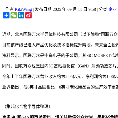
作者
KikiWang
|
发布日期
2025 年 09 月 11 日 9:58
|
分类
企业
Share
WeChat
LinkedIn
Sina
Weibo
近期，北京国联万众半导体科技有限公司（以下简称“国联万众
目前该产线已进入产品优化及技术指标提升阶段。未来全面投
资料显示，国联万众是中瓷电子的子公司，其SiC MOSFET芯
同时，国联万众也是国内5G基站氮化镓（GaN）射频功放芯片
今年上半年国联万众营业收入约为2.95亿元，净利润约为1.06
业界指出，与6英寸晶圆相比，8英寸碳化硅晶圆的生产效率更
（集邦化合物半导体整理）
更多SiC和GaN的市场资讯，请关注微信公众账号：集邦化合