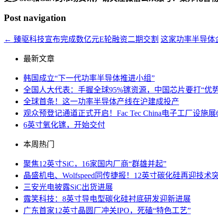
Post navigation
←
臻驱科技宣布完成数亿元E轮融资二期交割
这家功率半导体
最新文章
韩国成立“下一代功率半导体推进小组”
全国人大代表：手握全球95%镓资源，中国芯片要打“优势
全球首条！这一功率半导体产线在沪建成投产
观众预登记通道正式开启！Fac Tec China电子工厂
6英寸氧化镓，开始交付
本周热门
聚焦12英寸SiC，16家国内厂商“群雄并起”
晶盛机电、Wolfspeed同传捷报！12英寸碳化硅再迎技术
三安光电披露SiC出货进展
露笑科技：8英寸导电型碳化硅衬底研发迎新进展
广东首家12英寸晶圆厂冲关IPO，死磕“特色工艺”