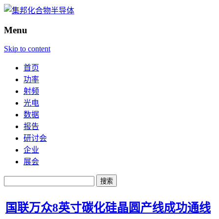
Menu
Skip to content
首页
功率
射频
光电
数据
报告
研讨会
企业
展会
搜
索：
国联万众8英寸碳化硅晶圆产线成功通线