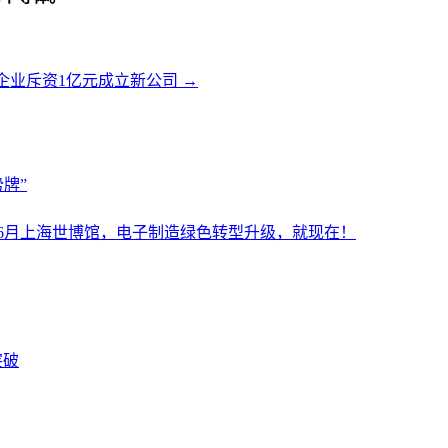
企业斥资1亿元成立新公司
→
牌”
设施展6月上海世博馆，电子制造绿色转型升级，就现在！
突破