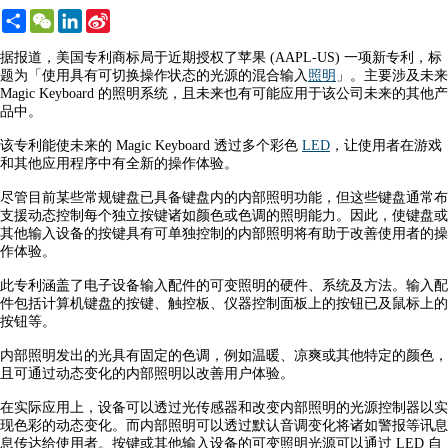
Share
WeChat
LinkedIn
Sina
Weibo
据报道，美国专利商标局于近期授权了苹果 (AAPL-US) 一项新专利，标
题为「使用具有可切换操作状态的光源的混合输入
照明
」。主要涉及未来
Magic Keyboard 的照明系统，且未来也有可能应用于该公司未来的其他产
品中。
该专利能使未来的 Magic Keyboard 透过多个彩色
LED
，让使用者在游戏
和其他应用程序中有全新的操作体验。
尽管目前某些常规键盘已具备键盘内的内部照明功能，但这些键盘通常布
支援动态控制每个独立按键诸如颜色或色调的照明能力。因此，使键盘或
其他输入设备的按键具有可单独控制的内部照明将有助于改善使用者的操
作体验。
此专利涵盖了电子设备输入配件的可变照明的硬件、系统及方法。输入配
件包括计算机键盘的按键、触控板、仪器控制面板上的按钮已及鼠标上的
按钮等。
内部照明发出的光具有固定的色调，例如温暖、凉爽或其他特定的颜色，
且可通过动态变化的内部照明以改善用户体验。
在实际应用上，设备可以透过光传感器和改变内部照明的光源控制器以实
现色彩的动态变化。而内部照明可以透过默认音调变化将诸如警报等讯息
息传达给使用者。按键或其他输入设备的可变照明光源可以通过 LED 自