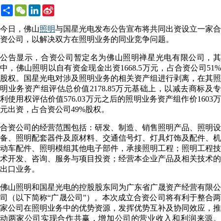
Share
WeChat
LinkedIn
Sina
Weibo
今日，佛山
照明
与国星光电发布公告宣布将共同出资设立一家合
资公司，以解决双方在照明业务的同业竞争问题。
公告显示，合资公司暂定名为佛山照明禅星光电有限公司，其
中，佛山照明以自有资金现金出资1668.5万元，占合资公司51%
股权。国星光电对涉及照明业务的相关资产组进行剥离，在其照
明业务资产组评估总价值2178.85万元基础上，以减去商标及专
利使用权评估价值576.03万元之后的照明业务资产组作价1603万
元出资，占合资公司49%股权。
合资公司的经营范围包括：研发、制造、销售照明产品、照明设
备、照明配套器件及原材料、交通信号灯、灯具灯饰及配件、机
动车配件、照明模组其他电子部件，承接照明工程；照明工程技
术开发、咨询、服务与项目投资；经营本企业产品及相关技术的
出口业务。
佛山照明和国星光电的控股股东同为广东省广晟资产经营有限公
司（以下简称“广晟公司”）。本次成立合资公司将有利于整合两
家公司在照明业务中的优势资源，发挥优势互补及协同效应，推
动两家公司实现合作共赢，增加公司的营业收入和利润来源。