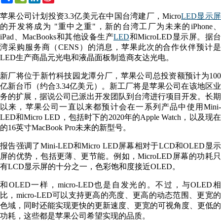
Weibo
苹果公司计划投资3.3亿美元在中国台湾建厂，Micro
LED显示
的开发将成为 "重中之重"，新的台湾工厂为未来的iPhone、
iPad、MacBooks和其他设备生产
LED
和MicroLED显示屏。据台
湾采购服务商（CENS）的消息，苹果此次的合作伙伴预计是
LED生产商晶元光电和液晶面板制造商友达光电。
新厂将位于新竹科技园龙潭分厂，苹果公司总投资额预计为100
亿新台币（约合3.34亿美元）。新工厂将是苹果公司在该地区业
务的扩展，据说公司已派出开发团队到台湾进行项目开发。长期
以来，苹果公司一直以来都预计会在一系列产品中使用Mini-
LED和Micro LED，包括时下的2020年的Apple Watch，以及现在
的16英寸MacBook Pro未来的新型号。
报告强调了Mini-LED和Micro LED屏幕相对于LCD和OLED显示
屏的优势，包括更薄、更节能。例如，MicroLED屏幕的功耗只
有LCD显示屏的十分之一，色彩饱和度接近OLED。
和OLED一样，micro-LED也是自发光的。不过，与OLED相
比，micro-LED可以支持更高的亮度、更高的动态范围、更宽的
色域，同时还能实现更快的更新速度、更宽的可视角度、更低的
功耗，这些都是苹果公司希望实现的品质。