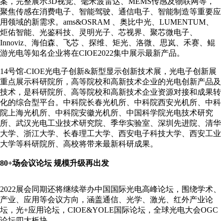
案，完整展示3D视觉、毫米波雷达、MEMS传感及物联网等，
聚焦传感在消费电子、智能驾驶、通信电子、智能制造等重要应
用领域的新需求。ams&OSRAM 、奥比中光、LUMENTUM、
炬佑智能、光鉴科技、灵明光子、芯视界、聚芯微电子、
Innoviz、海伯森、飞芯 、探维、矩光、洛微、思岚、禾赛、鲲
游光电等知名企业将在CIOE2022集中展示最新产品。
14号馆-CIOE光电子创新&新型显示创新技术展，光电子创新展
重点展示科研院所，高等院校和高新技术企业的光电创新产品及
技术，是科研院所、高等院校和高新技术企业资源对接和成果转
化的综合型平台。中科院长春光机所、中科院西安光机所、中科
院上海光机所、中科院安徽光机所、中国科学院光电技术研究
所、武汉光电工业技术研究院、季华实验室、深圳先进院、清华
大学、浙江大学、长春理工大学、西安电子科技大学、西安工业
大学等科研院所、高校将带来最新科研成果。
80+场会议论坛 规模升级再出发
2022展会同期还将继续举办中国国际光电高峰论坛，围绕学术、
产业、应用等会议方向，涵盖通信、光学、激光、红外产业论
坛，光+应用论坛，CIOE&YOLE国际论坛，全球光电大会OGC
论坛四大板块。