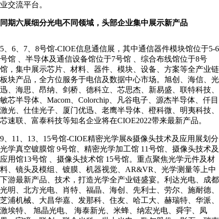
业交流平台。
同期六展细分光电不同领域，头部企业集中展示新产品
5、6、7、8号馆-CIOE信息通信展，其中通信器件模块馆位于5-6
号馆 、半导体及通信设备馆位于7号馆 、综合布线馆位于8号
馆，集中展示芯片、材料、器件、模块、设备、方案等全产业链
板块产品，全方位服务于电信及数据中心市场。旭创、海信、光
迅、海思、昂纳、剑桥、德科立、芯思杰、新易盛、联特科技、
敏芯半导体、Macom、Colorchip、凡谷电子、源杰半导体、仟目
激光、仕佳光子、厦门优迅、老鹰半导体、橙科微、明夷科技、
芯速联、富泰科技等知名企业将在CIOE2022带来最新产品。
9、11、13、15号馆-CIOE精密光学展&摄像头技术及应用展划分
光学真空镀膜馆 9号馆、精密光学加工馆 11号馆、摄像头技术及
应用馆13号馆 、摄像头技术馆 15号馆。重点聚焦光学元件及材
料、镜头及模组、镀膜、机器视觉、AR&VR、光学测量等上中
下游最新产品、技术，打造光学全产业链盛宴。利达光电、成都
光明、北方光电、肖特、福晶、海创、先利士、劳尔、施耐德、
芝浦机械、大昌华嘉、发那科、住友、哈工大、赫瑞特、华派、
激埃特、 旭晶光电、 海泰新光、米蜂、纳宏光电、舜宇、凤