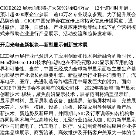
CIOE2022 展示面积将扩大50%达到24万㎡，12个馆同时开启，
预计超3000家企业参展，逾10万名专业观众参观。为了提升展会
品牌价值，CIOE中国光博会在宣传上将拓宽信息传播渠道，通
过微信、邮件、自媒体、产业及应用活动等线上线下的全营销模
式来帮助企业进行产品展示、活动交流和趋势发布等。
开启光电全新板块—新型显示创新技术展
LED显示屏行业已然进入了应用创新和技术创新融合的新时代，
Mini和Micro LED技术的成熟也在不断拓宽LED显示屏应用的边
界和可能性。当前，中国已经成为全球新型显示面板主要生产基
地和显示产业增长的重要引擎。新型显示行业将在消费电子、汽
车电子、医疗、先进制造等终端应用中爆发巨大的潜力。面向
CIOE中国光博会本身就有的观众群体，2022年将新增“新型显示
创新技术”板块，聚焦前沿显示技术，展品范围将涵盖显示屏、
显示屏材料、显示屏制造设备、触摸屏、触摸屏材料等，完整展
示芯片、材料、模组、设备、面板、终端应用等领域的新产品、
新技术、新趋势及新应用，并同期与SID及行家说等知名机构举
办同期学术与产业高峰论坛，汇聚行业顶级大咖，助力新型显示
行业与消费电子、汽车电子、医疗、先进制造等终端应用企业搭
建集品牌展示、商贸洽谈、高效维护及开拓客户关系为一体的专