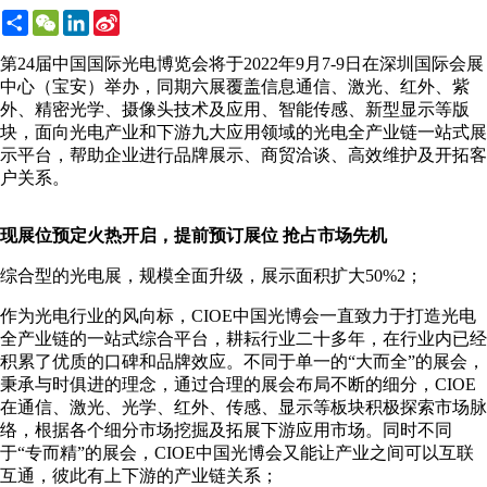
Share
WeChat
LinkedIn
Sina
Weibo
第24届中国国际光电博览会将于2022年9月7-9日在深圳国际会展
中心（宝安）举办，同期六展覆盖信息通信、激光、红外、紫
外、精密光学、摄像头技术及应用、智能传感、新型显示等版
块，面向光电产业和下游九大应用领域的光电全产业链一站式展
示平台，帮助企业进行品牌展示、商贸洽谈、高效维护及开拓客
户关系。
现展位预定火热开启，提前预订展位 抢占市场先机
综合型的光电展，规模全面升级，展示面积扩大50%2；
作为光电行业的风向标，CIOE中国光博会一直致力于打造光电
全产业链的一站式综合平台，耕耘行业二十多年，在行业内已经
积累了优质的口碑和品牌效应。不同于单一的“大而全”的展会，
秉承与时俱进的理念，通过合理的展会布局不断的细分，CIOE
在通信、激光、光学、红外、传感、显示等板块积极探索市场脉
络，根据各个细分市场挖掘及拓展下游应用市场。同时不同
于“专而精”的展会，CIOE中国光博会又能让产业之间可以互联
互通，彼此有上下游的产业链关系；