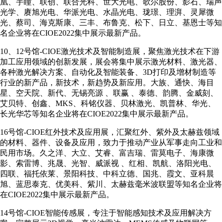
凰、宇瞳、联创、联合光科、世大光电、歌尔股份、影石、瑞声
光学、赓旭光电、华派光电、水晶光电、珑璟、理湃、灵犀微
光、蔡司、海克斯康、三丰、布鲁克、松下、日立、基恩士等知
名企业将在CIOE2022集中展示最新产品。
10、12号馆-CIOE激光技术及智能制造展，聚焦激光技术在下游
加工应用领域的创新发展，展会将集中展示激光材料、激光器、
各种激光解决方案、自动化及智能装备、3D打印及增材制造等
行业的新产品，新技术，新趋势及新应用。大族、通快、海目
星、空天院、新代、无锡亮源 、联赢 、泰德、韵腾、金威刻、
艾贝特、创鑫、MKS、科铭仪器、贝林激光、凯普林、华光、
长光华芯等知名企业将在CIOE2022集中展示最新产品。
16号馆-CIOE红外技术及应用展，汇聚红外、紫外及太赫兹领域
的材料、器件、设备及应用，致力于推动产业从军事走向工业和
民用市场。久之洋、大立、艾睿、富吉瑞、雷莫电子、海康微
影、索雷博、兆晟、光智、威派视 、红相、凯航、洛阳光电、
四联、福托依莱、景阳科技、中科立德、国兆、霞文、亚科晨
旭、蓝思泰克、优美科、紫川、太赫兹毫米波联盟等知名企业将
在CIOE2022集中展示最新产品。
14号馆-CIOE智能传感展，专注于智能感知技术及应用解决方