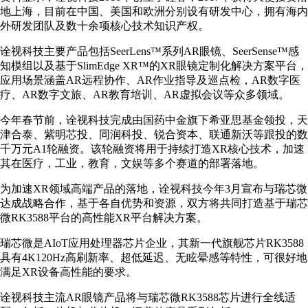
地上海，目前在中国、美国和欧洲分别设有研发中心，拥有海内
外研发团队及数十余项核心技术知识产权。
诠视科技主要产品包括SeerLens™系列AR眼镜、SeerSense™感
知模组以及基于SlimEdge XR™的XR眼镜定制化解决方案平台，
应用场景涵盖AR远程协作、AR作业指导及巡点检，AR数字医
疗、AR数字文旅、AR教育培训、AR虚拟会议等众多领域。
今年春节前，诠视科技完成由国药中金旗下希亚思基金领投，天
津合泰、紫明芯投、同润科投、锐合资本、联通新沃等跟投的数
千万元A1轮融资。该轮融资将用于持续打造XR核心技术，加速
其在医疗，工业，教育，文娱等多个赛道的部署落地。
为加速XR领域高端产品的落地，诠视科技今年3月宣布与瑞芯微
达成战略合作，基于各自优势和资源，双方将共同打造基于瑞芯
微RK3588平台的高性能XR平台解决方案。
瑞芯微是AIoT应用处理器芯片企业，其新一代旗舰芯片RK3588
具有4K120Hz高刷新率、超低延迟、无眩晕感等特性，可很好地
满足XR设备高性能的要求。
诠视科技主流AR眼镜产品将与瑞芯微RK3588芯片进行全线适