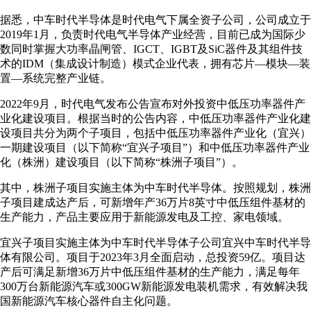
据悉，中车时代半导体是时代电气下属全资子公司，公司成立于
2019年1月，负责时代电气半导体产业经营，目前已成为国际少
数同时掌握大功率晶闸管、IGCT、IGBT及SiC器件及其组件技
术的IDM（集成设计制造）模式企业代表，拥有芯片—模块—装
置—系统完整产业链。
2022年9月，时代电气发布公告宣布对外投资中低压功率器件产
业化建设项目。根据当时的公告内容，中低压功率器件产业化建
设项目共分为两个子项目，包括中低压功率器件产业化（宜兴）
一期建设项目（以下简称“宜兴子项目”）和中低压功率器件产业
化（株洲）建设项目（以下简称“株洲子项目”）。
其中，株洲子项目实施主体为中车时代半导体。按照规划，株洲
子项目建成达产后，可新增年产36万片8英寸中低压组件基材的
生产能力，产品主要应用于新能源发电及工控、家电领域。
宜兴子项目实施主体为中车时代半导体子公司宜兴中车时代半导
体有限公司。项目于2023年3月全面启动，总投资59亿。项目达
产后可满足新增36万片中低压组件基材的生产能力，满足每年
300万台新能源汽车或300GW新能源发电装机需求，有效解决我
国新能源汽车核心器件自主化问题。