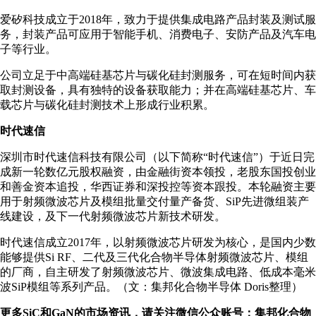
爱矽科技成立于2018年，致力于提供集成电路产品封装及测试服
务，封装产品可应用于智能手机、消费电子、安防产品及汽车电
子等行业。
公司立足于中高端硅基芯片与碳化硅封测服务，可在短时间内获
取封测设备，具有独特的设备获取能力；并在高端硅基芯片、车
载芯片与碳化硅封测技术上形成行业积累。
时代速信
深圳市时代速信科技有限公司（以下简称“时代速信”）于近日完
成新一轮数亿元股权融资，由金融街资本领投，老股东国投创业
和善金资本追投，华西证券和深投控等资本跟投。本轮融资主要
用于射频微波芯片及模组批量交付量产备货、SiP先进微组装产
线建设，及下一代射频微波芯片新技术研发。
时代速信成立2017年，以射频微波芯片研发为核心，是国内少数
能够提供Si RF、二代及三代化合物半导体射频微波芯片、模组
的厂商，自主研发了射频微波芯片、微波集成电路、低成本毫米
波SiP模组等系列产品。（文：集邦化合物半导体 Doris整理）
更多SiC和GaN的市场资讯，请关注微信公众账号：集邦化合物