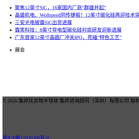
聚焦12英寸SiC，16家国内厂商“群雄并起”
晶盛机电、Wolfspeed同传捷报！12英寸碳化硅再迎技术
三安光电披露SiC出货进展
露笑科技：8英寸导电型碳化硅衬底研发迎新进展
广东首家12英寸晶圆厂冲关IPO，死磕“特色工艺”
展会
© 2026 集邦化合物半导体 集邦咨询顾问（深圳）有限公司 版
粤ICP备12036366号-8