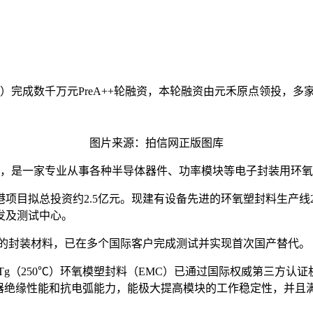
）完成数千万元PreA++轮融资，本轮融资由元禾原点领投，
图片来源：拍信网正版图库
5月，是一家专业从事各种半导体器件、功率模块等电子封装用环
目拟总投资约2.5亿元。现建有设备先进的环氧塑封料生产线2条
发及测试中心。
域的封装材料，已在多个国际客户完成测试并实现首次国产替代。
高Tg（250℃）环氧模塑封料（EMC）已通过国际权威第三方认证机
的电器绝缘性能和抗电弧能力，能极大提高模块的工作稳定性，并