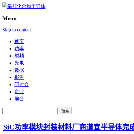
Menu
Skip to content
首页
功率
射频
光电
数据
报告
研讨会
企业
展会
搜
索：
SiC功率模块封装材料厂商道宜半导体完