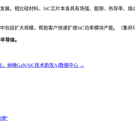
的发展。相比硅材料，SiC芯片本身具有场强、能隙、热导率、
中包括扩大规模，帮助客户快速扩增SiC功率模块产能。（集邦化
物半导体。
，纳微GaN/SiC技术助攻AI数据中心
→
牌”