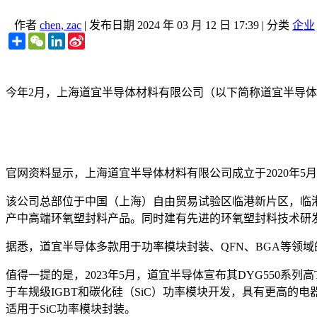
作者
chen, zac
|
发布日期
2024 年 03 月 12 日 17:39
|
分类
企业
Share
WeChat
LinkedIn
Sina
Weibo
今年2月，上海道宜半导体材料有限公司（以下简称道宜半导体
官网资料显示，上海道宜半导体材料有限公司成立于2020年
该公司总部位于中国（上海）自由贸易试验区临港新片区，临港项
产中高端环氧塑封料产品。同时建有先进的环氧塑封料技术研
据悉，道宜半导体多款用于功率模块封装、QFN、BGA等领
值得一提的是，2023年5月，道宜半导体宣布其DYG550系列
于车规级IGBT和碳化硅（SiC）功率模块开发，具有更高
适用于SiC功率模块封装。