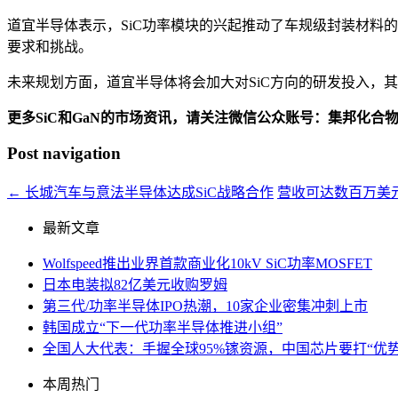
道宜半导体表示，SiC功率模块的兴起推动了车规级封装材料
要求和挑战。
未来规划方面，道宜半导体将会加大对SiC方向的研发投入，其
更多SiC和GaN的市场资讯，请关注微信公众账号：集邦化合
Post navigation
←
长城汽车与意法半导体达成SiC战略合作
营收可达数百万美元
最新文章
Wolfspeed推出业界首款商业化10kV SiC功率MOSFET
日本电装拟82亿美元收购罗姆
第三代/功率半导体IPO热潮，10家企业密集冲刺上市
韩国成立“下一代功率半导体推进小组”
全国人大代表：手握全球95%镓资源，中国芯片要打“优势
本周热门