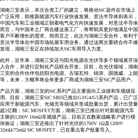
湖南三安表示，本次合资工厂的建立，将推动SiC器件在市场上
广泛应用，助推新能源汽车行业快速发展。意法半导体则表示，
中国汽车和工业领域正朝着电气化方向快速发展，对意法半导体
而言，与中国本土厂商合建这座工厂，将帮助其更好地满足中国
客户不断增长的需求。简而言之，此次与湖南三安合作，有利于
意法半导体在中国市场拓展车用业务。通过这两次重磅合作不难
发现，湖南三安正在持续加大SiC车用导入力度。
此外，近年来，湖南三安还与阳光电源在光伏等多个领域展开深
入合作，并进行定制化产品联合开发。目前，在光伏领域，湖南
三安的合作伙伴包括阳光电源、古瑞瓦特、锦浪、固德威、上能
等，未来，大概率将会有更多厂商成为湖南三安SiC产品用户。
产品方面，湖南三安的SiC系列产品主要面向工业级和车规级应
用。目前，湖南三安SiC SBD已推出G3/G4/G5系列产品，已广泛
应用于新能源汽车、光储充等领域并形成批量出货，累计出货量
超2亿颗；SiC MOSFET方面，湖南三安已推出针对新能源汽车
主驱的1200V 16mΩ车规级产品，目前正在数家战略客户进行模
块验证；湖南三安还推出了针对光伏的1700V 1Ω及1200V
32mΩ/75mΩ SiC MOSFET，已在重点客户批量导入。