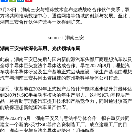
Weibo
3月28日，湖南三安与维谛技术宣布达成战略合作伙伴关系，双
方将共同推动数据中心、通信网络等领域的创新与发展。至此，
湖南三安合作伙伴阵营再一次得到扩充。
source：湖南三安
湖南三安持续深化车用、光伏领域布局
此前，湖南三安已先后与国内新能源汽车头部厂商理想汽车以及
全球半导体巨头意法半导体达成合作。早在2022年8月，理想汽
车功率半导体研发及生产基地正式启动建设，该生产基地由理想
汽车与湖南三安共同出资组建的苏州斯科半导体公司打造。
据悉，该基地在2024年正式投产后预计产能将逐步提升并最终达
到240万只SiC半桥功率模块的年生产能力。这些SiC功率模块产
品，将有助于理想汽车提升技术和产品竞争力，同时通过较高产
能确保理想新能源汽车量产供应。
而在2023年6月，湖南三安又与意法半导体合作，拟在重庆共同
建立一个新的8英寸SiC器件合资制造工厂。成立这座工厂的目
的，湖南三安与意法半导体都给出了明确解释。