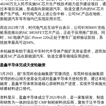
46160万元人民币实施SiC芯片生产线技术能力提升建设项目，通
过本项目实施，形成面向新能源汽车、轨道交通方向的SiC芯片
量产生产线。时代电气在上述公告中称，公司SiC产品在地铁、
新能源汽车等市场均已实现应用示范。
而在2023年7月，时代电气在互动平台表示，公司针对800V充电
桩系统推出的SiC MOSFET芯片产品，正处于应用推广阶段。同
时，SiC电驱产品C-Power 220s正处于整车厂送样验证阶段，系
统效率最高可达94%。
本轮融资有助于满足中车时代半导体产能扩充资金需求，进而加
速其SiC产品在新能源汽车、轨道交通等领域应用进程。
盈鑫半导体完成天使轮融资
3月29日，据“东莞科创金融集团”官微消息，东莞科创金融集团
管理的松山湖天使基金完成对盈鑫半导体天使轮投资。通过本轮
融资，盈鑫半导体将加速核心原材料自产进度，实现半导体抛光
研磨材料进口替代。
资料显示，盈鑫半导体成立于2021年6月，是一家集研发、制造
和销售为一体的综合型 CMP 制程材料供应商，聚焦于泛半导体