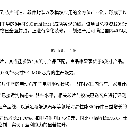
延到芯片制造、器件封装以及模块应用的全方位产业链，形成了
8英寸SiC mini line已成功实现通线。该项目总投资12
物已全面封顶，正进行净化装修，计划达产后可满足国内40%以上
图片来源：士兰微
成功试流片，其性能参数与6英寸产品匹配，良品率显著优于6英寸产品。
00片6英寸SiC MOS芯片的生产能力。
ET芯片生产的电动汽车主电机驱动模块，已在4家国内汽车厂家累
指标已接近沟槽栅SiC器件水平，相关芯片与模块已送客户进行评测
硅产品线，以满足新能源汽车等领域对高性能SiC器件日益增长
长21.70%。扣非净利润1.45亿元，同比小幅增长8.96%。士
控制，实现了盈利能力的显著提升。