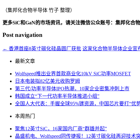
（集邦化合物半导体 竹子 整理）
更多SiC和GaN的市场资讯，请关注微信公众账号：集邦化合
Post navigation
←
香港首座8英寸碳化硅晶圆厂获批
这家化合物半导体企业宣
最新文章
Wolfspeed推出业界首款商业化10kV SiC功率MOSFET
日本电装拟82亿美元收购罗姆
第三代/功率半导体IPO热潮，10家企业密集冲刺上市
韩国成立“下一代功率半导体推进小组”
全国人大代表：手握全球95%镓资源，中国芯片要打“优势
本周热门
聚焦12英寸SiC，16家国内厂商“群雄并起”
晶盛机电、Wolfspeed同传捷报！12英寸碳化硅再迎技术