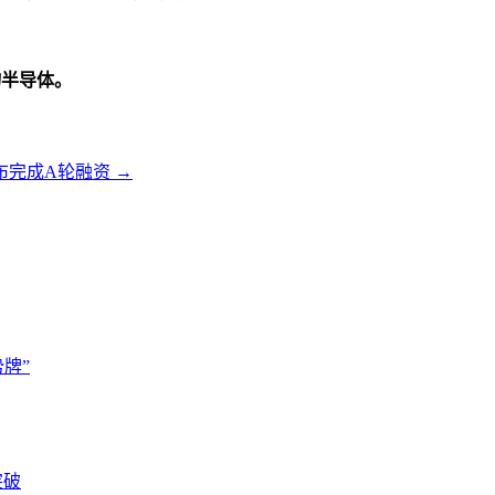
物半导体。
布完成A轮融资
→
牌”
突破