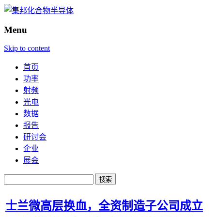
Menu
Skip to content
首页
功率
射频
光电
数据
报告
研讨会
企业
展会
搜
索：
士兰微高层换血，全资制造子公司成立