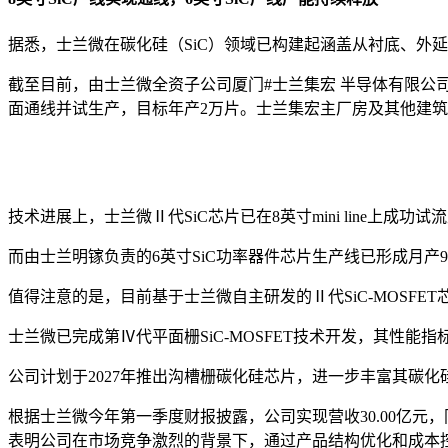
据悉，士兰微在碳化硅（SiC）领域已构建起涵盖从衬底、外
截至目前，由士兰微全资子公司厦门#士兰集宏 半导体有限公司主导的
面通线并试生产，目标年产2万片。士兰集宏主厂房及其他建筑
技术进展上，士兰微Ⅱ代SiC芯片已在8英寸mini line上
而由士兰明镓负责的6英寸SiC功率器件芯片生产线已形成月产9,0
值得注意的是，目前基于士兰微自主研发的Ⅱ代SiC-MOSF
士兰微已完成第Ⅳ代平面栅SiC-MOSFET技术开发，其性能
公司计划于2027年推出沟槽栅碳化硅芯片，进一步丰富其碳化
根据士兰微今年第一季度财报披露，公司实现营收30.00亿元，同比增
表明公司在市场竞争激烈的背景下，通过产品结构优化和成本