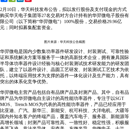
Weibo
2月10日，华天科技发布公告，拟以发行股份及支付现金的方式
购买华天电子集团等27名交易对方合计持有的华羿微电子股份有
限公司（以下简称“华羿微电”）100%股份，交易价格29.96亿
元；同时拟募集配套资金。
图片来源：华天科技公告截图
华羿微电是国内少数集功率器件研发设计、封装测试、可靠性验
证和系统解决方案等服务于一体的高新技术企业，拥有兼具国际
半导体功率器件设计经验与核心封装测试技术研发能力的研发团
队，建立了以器件设计、晶圆工艺研发、封装测试工艺技术为依
托，以终端应用技术为支撑的器件一体化设计及生产能力，具有
突出的体系化竞争优势。
华羿微电主营产品包括自有品牌产品及封测产品。其中，自有品
牌产品为华羿微电自主设计的高性能功率器件，专注于以SGT
MOS、Trench MOS为代表的高性能功率器件，产品已经应用于
比亚迪、广汽、新华三、新能安、杭可科技、大洋电机、大疆等
国内外知名客户的终端产品，覆盖汽车电子、服务器、新能源等
高增长领域；封测产品可靠性高、一致性好、稳定性强，积极服
务英飞凌、意法半导体、安森美、东微半导、华微电子、士兰