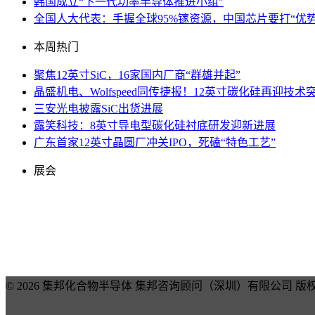
韩国成立“下一代功率半导体推进小组”
全国人大代表：手握全球95%镓资源，中国芯片要打“优势
本周热门
聚焦12英寸SiC，16家国内厂商“群雄并起”
晶盛机电、Wolfspeed同传捷报！12英寸碳化硅再迎技术
三安光电披露SiC出货进展
露笑科技：8英寸导电型碳化硅衬底研发迎新进展
广东首家12英寸晶圆厂冲关IPO，死磕“特色工艺”
展会
© 2026 集邦化合物半导体 集邦咨询顾问（深圳）有限公司 版