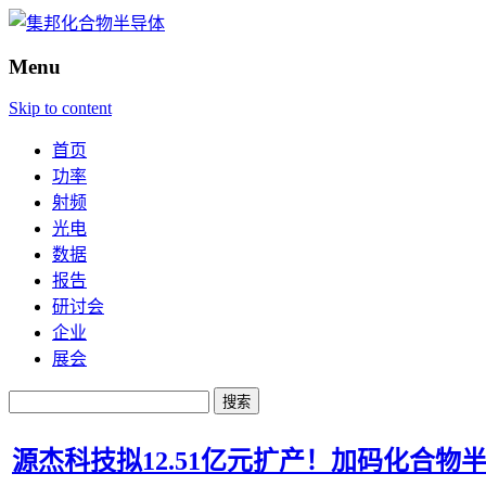
Menu
Skip to content
首页
功率
射频
光电
数据
报告
研讨会
企业
展会
搜
索：
源杰科技拟12.51亿元扩产！加码化合物