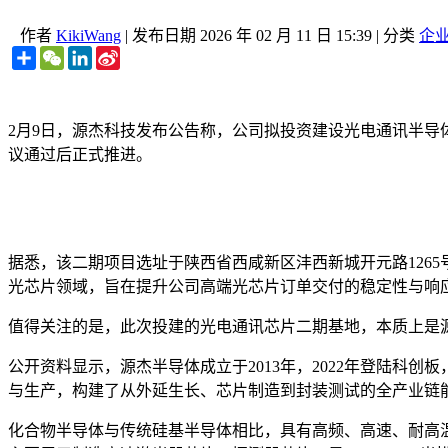
作者
KikiWang
|
发布日期
2026 年 02 月 11 日 15:39
|
分类
企
Share
WeChat
LinkedIn
Sina
Weibo
2月9日，源杰科技发布公告称，公司拟投资建设光电通讯半导
议通过后正式推进。
据悉，该二期项目选址于陕西省西咸新区沣西新城开元路126
光芯片领域，旨在提升公司高端光芯片订单交付的稳定性与响
值得关注的是，此次投建的光电通讯芯片二期基地，本质上是
公开资料显示，源杰半导体成立于2013年，2022年登陆科
与生产，构建了从外延生长、芯片制造到封装测试的全产业链能
化合物半导体与传统硅基半导体相比，具有高频、高速、耐高