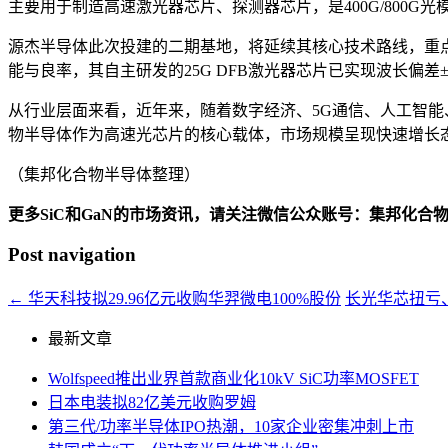
主要用于制造高速激光器芯片、探测器芯片，是400G/800
源杰半导体此次投建的二期基地，将延续其核心技术路线，重
能与良率，其自主研发的25G DFB激光器芯片已实现波长偏差
从行业层面来看，近年来，随着数字经济、5G通信、人工智
物半导体作为高速光芯片的核心载体，市场规模呈现快速增长
（集邦化合物半导体整理）
更多SiC和GaN的市场资讯，请关注微信公众账号：集邦化合
Post navigation
←
华天科技拟29.96亿元收购华羿微电100%股份
长光华芯扭亏
最新文章
Wolfspeed推出业界首款商业化10kV SiC功率MOSFET
日本电装拟82亿美元收购罗姆
第三代/功率半导体IPO热潮，10家企业密集冲刺上市