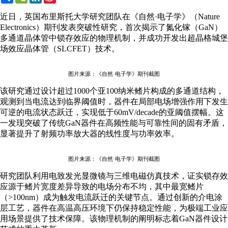
Weibo
近日，英国布里斯托大学研究团队在《自然·电子学》（Nature
Electronics）期刊发表突破性研究，首次揭示了氮化镓（GaN）
多通道晶体管中锁存效应的物理机制，并成功开发出超晶格城堡
场效应晶体管（SLCFET）技术。
图片来源：《自然·电子学》期刊截图
该研究通过设计超过1000个亚100纳米鳍片构成的多通道结构，
观测到当电流达到临界阈值时，器件在局部电场增强作用下发生
可逆的电流状态跃迁，实现低于60mV/decade的亚阈值摆幅。这
一发现突破了传统GaN器件在高频性能与可靠性间的固有矛盾，
显著提升了射频功率放大器的线性度与功率效率。
图片来源：《自然·电子学》期刊截图
研究团队利用电致发光显微镜与三维电磁仿真技术，证实锁存效
应源于鳍片宽度差异导致的电场分布不均，其中最宽鳍片
（>100nm）成为触发电流跃迁的关键节点。通过创新的介电涂
层工艺，器件在高温高压环境下仍保持稳定性能，为极端工业应
用场景提供了技术保障。该物理机制的阐明标志着GaN器件设计