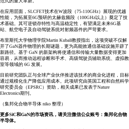
范式的重大革新。
在应用层面，SLCFET技术在W波段（75-110GHz）展现的优越
性能，为拓展至6G预研的太赫兹频段（100GHz以上）奠定了技
术基础。其可逆锁存特性与高温稳定性，有望满足未来6G基
站、航空电子及自动驾驶系统对射频器件的严苛要求。
布里斯托大学物理学院Martin Kuball教授指出，这项突破不仅解
开了GaN器件物理的长期谜题，更为高能效通信基础设施开辟了
新路径。基于 GaN 的新架构将使通信和传输大量数据变得更加
容易，从而推动远程诊断和手术、高级驾驶员辅助系统、虚拟教
室等领域的 6G 发展。
目前研究团队正与全球产业伙伴推进该技术的商业化进程，目标
通过规模化生产降低应用成本。此项研究由英国工程和自然科学
研究委员会（EPSRC）资助，相关成果已发表于Nature
Electronics期刊。
（集邦化合物半导体 niko 整理）
更多SiC和GaN的市场资讯，请关注微信公众账号：集邦化合物
半导体。