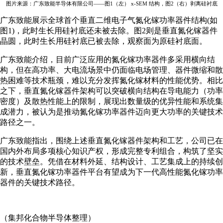
图片来源：广东致能半导体有限公司——图1（左） x-SEM 结构，图2（右）剥离硅衬底
广东致能展示全球首个垂直二维电子气氮化镓功率器件结构(如
图1)，此时生长用硅衬底还未被去除。图2则是垂直氮化镓器件
晶圆，此时生长用硅衬底已被去除，观察面为原硅衬底面。
广东致能介绍，目前广泛应用的氮化镓功率器件多采用横向结
构，但在高功率、大电流场景中仍面临电场管理、器件微缩和散
热困难等技术瓶颈，难以充分发挥氮化镓材料的性能优势。相比
之下，垂直氮化镓器件架构可以突破横向结构在导电能力（功率
密度）及散热性能上的限制，展现出数量级的优异性能和系统集
成潜力，被认为是推动氮化镓功率器件迈向更大功率的关键技术
路径之一。
广东致能指出，围绕上述垂直氮化镓器件架构和工艺，公司已在
国内外布局多项核心知识产权，形成完整专利组合，构筑了坚实
的技术壁垒。凭借在材料外延、结构设计、工艺集成上的持续创
新，垂直氮化镓功率器件平台有望成为下一代高性能氮化镓功率
器件的关键技术路径。
（集邦化合物半导体整理）