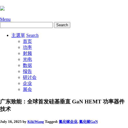
Menu
主選單
Search
首页
功率
射频
光电
数据
报告
研讨会
企业
展会
广东致能：全球首发硅基垂直 GaN HEMT 功率器件
技术
July 16, 2025
by
KikiWang
Tagged:
氮化镓
企业
,
氮化镓GaN