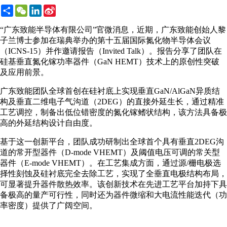
Share
WeChat
LinkedIn
Sina
Weibo
“广东致能半导体有限公司”官微消息，近期，广东致能创始人黎
子兰博士参加在瑞典举办的第十五届国际氮化物半导体会议
（ICNS-15）并作邀请报告（Invited Talk）。报告分享了团队在
硅基垂直氮化镓功率器件（GaN HEMT）技术上的原创性突破
及应用前景。
广东致能团队全球首创在硅衬底上实现垂直GaN/AlGaN异质结
构及垂直二维电子气沟道（2DEG）的直接外延生长，通过精准
工艺调控，制备出低位错密度的氮化镓鳍状结构，该方法具备极
高的外延结构设计自由度。
基于这一创新平台，团队成功研制出全球首个具有垂直2DEG沟
道的常开型器件（D-mode VHEMT）及阈值电压可调的常关型
器件（E-mode VHEMT）。在工艺集成方面，通过源/栅电极选
择性刻蚀及硅衬底完全去除工艺，实现了全垂直电极结构布局，
可显著提升器件散热效率。该创新技术在先进工艺平台加持下具
备极高的量产可行性，同时还为器件微缩和大电流性能迭代（功
率密度）提供了广阔空间。