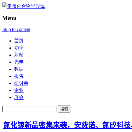
Menu
Skip to content
首页
功率
射频
光电
数据
报告
研讨会
企业
展会
搜
索：
氮化镓新品密集来袭，安费诺、氮矽科技