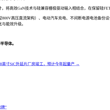
用而设计，将高效GaN技术与硅兼容栅极驱动输入相结合，在保留硅
型800V高压直流架构）、电动汽车充电、不间断电源电池备份
化与能效升级。
物半导体。
8英寸SiC外延片厂房竣工，预计今年起量产
→
牌”