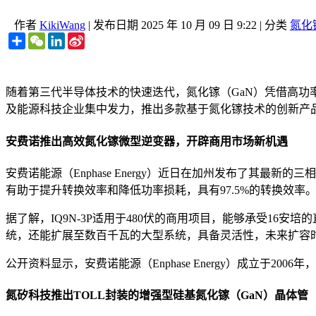
作者
KikiWang
|
发布日期
2025 年 10 月 09 日 9:22
|
分类
氮化
Share
WeChat
LinkedIn
Sina
Weibo
随着第三代半导体技术的快速迭代，氮化镓（GaN）凭借高
及能源科技企业集中发力，推出多款基于氮化镓技术的创新产
安费诺推出高效氮化镓微型逆变器，开辟商用市场新机遇
安费诺能源（Enphase Energy）近日在加州发布了其最
有助于提升转换效率和降低功率损耗，具有97.5%的转换效率
据了解，IQ9N-3P适用于480伏的商用项目，能够承受16
统，还能扩展至数百千瓦的大型系统，具备灵活性，未来扩容
公开资料显示，安费诺能源（Enphase Energy）成立于
氮矽科技推出TOLL封装的增强型硅基氮化镓（GaN）晶体管