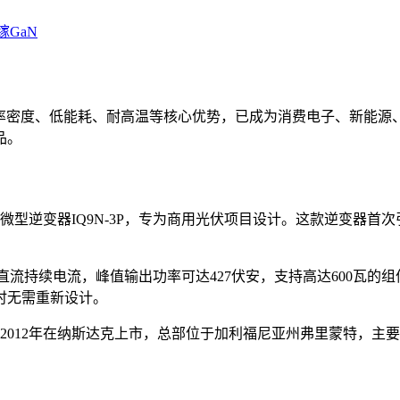
镓GaN
功率密度、低能耗、耐高温等核心优势，已成为消费电子、新能源
品。
新的三相微型逆变器IQ9N-3P，专为商用光伏项目设计。这款逆变
。
安培的直流持续电流，峰值输出功率可达427伏安，支持高达600瓦
时无需重新设计。
2006年，2012年在纳斯达克上市，总部位于加利福尼亚州弗里蒙