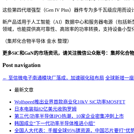
这些第四代增强型（Gen IV Plus）器件专为多千瓦级应
新产品适用于人工智能（AI）数据中心和服务器电源（包括新
领域，也能提供高可靠性、高效率的功率转换，支持设备小型
（集邦化合物半导体 金水 整理）
更多SiC和GaN的市场资讯，请关注微信公众账号：集邦化合
Post navigation
←
至信微电子南通模块厂落成，加速碳化硅布局
全球新增一座
最新文章
Wolfspeed推出业界首款商业化10kV SiC功率MOSFET
日本电装拟82亿美元收购罗姆
第三代/功率半导体IPO热潮，10家企业密集冲刺上市
韩国成立“下一代功率半导体推进小组”
全国人大代表：手握全球95%镓资源，中国芯片要打“优势