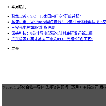
本周热门
聚焦12英寸SiC，16家国内厂商“群雄并起”
晶盛机电、Wolfspeed同传捷报！12英寸碳化硅再迎技术
三安光电披露SiC出货进展
露笑科技：8英寸导电型碳化硅衬底研发迎新进展
广东首家12英寸晶圆厂冲关IPO，死磕“特色工艺”
展会
© 2026 集邦化合物半导体 集邦咨询顾问（深圳）有限公司 版