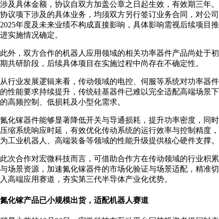
涉及具体金额，协议自双方加盖公章之日起生效，有效期三年。
协议项下涉及的具体业务，均须双方另行签订业务合同，对公司
2025年度及未来业绩不构成直接影响，具体影响需视后续项目推
进实施情况确定。
此外，双方合作的机器人应用领域的相关功率器件产品尚处于初
期共研阶段，后续具体项目在实施过程中尚存在不确定性。
从行业发展逻辑来看，传动领域的电控、伺服等系统对功率器件
的性能要求持续提升，传统硅基器件已难以完全适配高端场景下
的高频控制、低损耗及小型化需求。
氮化镓器件能够显著降低开关与导通损耗，提升功率密度，同时
压缩系统响应时延，有效优化传动系统的运行效率与控制精度，
为工业机器人、高端装备等领域的性能升级提供核心硬件支撑。
此次合作对宏微科技而言，可借助合作方在传动领域的行业积累
与场景资源，加速氮化镓器件的市场化验证与场景适配，精准切
入高端应用赛道，夯实第三代半导体产业化优势。
氮化镓产品已小规模出货，适配机器人赛道