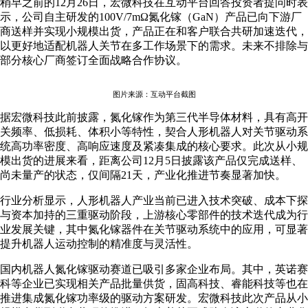
稍早之前的12月26日，宏微科技在互动平台回答投资者提问时表
示，公司自主研发的100V/7mΩ氮化镓（GaN）产品已向下游厂
商送样并实现小规模出货，产品正在和客户联合共研加速迭代，
以更好地适配机器人关节在多工作场景下的需求。未来不排除与
部分核心厂商签订全面战略合作协议。
图片来源：互动平台截图
据宏微科技此前披露，氮化镓作为第三代半导体材料，具有高开
关频率、低损耗、体积小等特性，契合人形机器人对关节驱动系
统高功率密度、高响应速度及紧凑集成的核心要求。此次从小规
模出货的进展来看，距离公司12月5日披露该产品仅完成送样、
尚未量产的状态，仅间隔21天，产业化推进节奏显著加快。
行业分析显示，人形机器人产业当前已进入技术突破、成本下探
与资本加持的三重驱动阶段，上游核心零部件的技术迭代成为行
业发展关键，其中氮化镓器件在关节驱动系统中的应用，可显著
提升机器人运动控制的精准度与灵活性。
国内机器人氮化镓驱动赛道已吸引多家企业布局。其中，英诺赛
科等企业已实现相关产品批量供货，固高科技、睿能科技等也在
推进集成氮化镓功率级的驱动方案研发。宏微科技此次产品从小