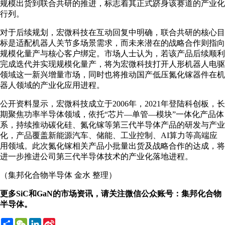
规模出货到联合共研的推进，标志着其正式跻身该赛道的产业化
行列。
对于后续规划，宏微科技在互动回复中明确，联合共研的核心目
标是适配机器人关节多场景需求，而未来潜在的战略合作则指向
规模化量产与核心客户绑定。市场人士认为，若该产品后续顺利
完成迭代并实现规模化量产，将为宏微科技打开人形机器人电驱
领域这一新兴增量市场，同时也将推动国产低压氮化镓器件在机
器人领域的产业化应用进程。
公开资料显示，宏微科技成立于2006年，2021年登陆科创板，长
期聚焦功率半导体领域，依托“芯片—单管—模块”一体化产品体
系，持续推动碳化硅、氮化镓等第三代半导体产品的研发与产业
化，产品覆盖新能源汽车、储能、工业控制、AI算力等高端应
用领域。此次氮化镓相关产品小批量出货及战略合作的达成，将
进一步推进公司第三代半导体技术的产业化落地进程。
（集邦化合物半导体 金水 整理）
更多SiC和GaN的市场资讯，请关注微信公众账号：集邦化合物
半导体。
Share
WeChat
LinkedIn
Sina