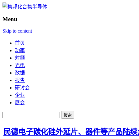
Menu
Skip to content
首页
功率
射频
光电
数据
报告
研讨会
企业
展会
搜
索：
民德电子碳化硅外延片、器件等产品陆续