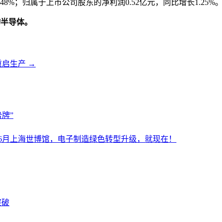
48%；归属于上市公司股东的净利润0.52亿元，同比增长1.25%。（
物半导体。
重启生产
→
牌”
设施展6月上海世博馆，电子制造绿色转型升级，就现在！
突破