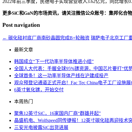
2022年前三季度，民德电子实现营业收入3.62亿元，同比增长0.
更多SiC和GaN的市场资讯，请关注微信公众账号：集邦化合
Post navigation
←
碳化硅衬底厂商南砂晶圆完成B+轮融资
瑞萨电子北京工厂
最新文章
韩国成立“下一代功率半导体推进小组”
全国人大代表：手握全球95%镓资源，中国芯片要打“优势
全球首条！这一功率半导体产线在沪建成投产
观众预登记通道正式开启！Fac Tec China电子工厂
6英寸氧化镓，开始交付
本周热门
聚焦12英寸SiC，16家国内厂商“群雄并起”
晶盛机电、Wolfspeed同传捷报！12英寸碳化硅再迎技术
三安光电披露SiC出货进展