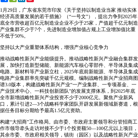
Weibo
1月29日，广东省东莞市印发《关于坚持以制造业当家 推动实体
经济高质量发展的若干措施》（“一号文”），提出力争到2025年
底全市营收超百亿元制造业企业不少于25家，产值超千亿元制造
产业集群不少于7个，先进制造业增加值占规上工业增加值比重
不低于50%。
坚持以大产业重塑体系结构，增强产业核心竞争力
推动战略性新兴产业能级提升。推动战略性新兴产业融合集群发
展，加快打造新型储能、新能源汽车核心零部件、半导体及集成
电路、新材料等产业新立柱，2025年底前新能源、半导体及集成
电路产业集群率先突破千亿元规模。编制战略性新兴产业招商图
谱3.0版本，构建战略性新兴产业“一产业集群、一专项基金、一
产业技术中心、一科技创新团队”的发展支撑体系，到2025年底
全市新增战略性新兴产业投资不少于2000亿元。聚焦产业新风
口，累计引进2—3个战略科学家团队开辟发展新领域新赛道，根
据任务目标分期给予最高1.5亿元资助。
构建“大招商”工作格局。由市委、市政府主要领导和分管招商工
作市领导牵头走访对接不少于1个投资额50—100亿元以上项目，
其余市委、市政府相关领导，镇街（园区）以及战略性新兴产业