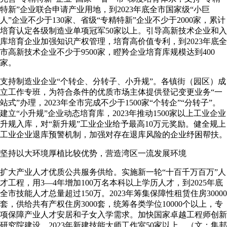
特新”企业联合申请产业用地，到2023年底全市国家级“小巨
人”企业不少于130家、省级“专精特新”企业不少于2000家，累计
培育认定各级制造业单项冠军50家以上。引导高新技术企业和入
库培育企业加强知识产权管理，培育高价值专利，到2023年底全
市高新技术企业不少于9500家，瞪羚企业培育库规模达到400
家。
支持制造业企业“个转企、分转子、小升规”。各镇街（园区）成
立工作专班，为符合条件的优质市场主体提供登记变更业务“一
站式”办理，2023年全市完成不少于1500家“个转企”“分转子”。
建立“小升规”企业动态培育库，2023年推动1500家以上工业企业
升规入库，对“新升规”工业企业给予最高10万元奖励。健全规上
工业企业退库预警机制，加强对存在退库风险的企业纾困帮扶。
坚持以大环境厚植比较优势，营造湾区一流发展环境
扩大产业人才优质公共服务供给。实施新一轮“十百千万百万”人
才工程，用3—4年增加100万名本科以上学历人才，到2025年底
全市技能人才总量超过150万。2023年筹集保障性租赁住房30000
套，供给共有产权住房3000套，统筹各类学位10000个以上，专
项保障产业人才安居和子女入学需求。加快国家卓越工程师创新
研究院建设，2023年新建技能大师工作室50家以上。（文：集邦