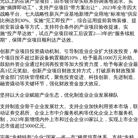
元以上的在谈产业项目，由市领导牵头联系协调落地需求。实
施“摘牌即动工”，支持产业项目“带方案出让”，2023年全市四大
战略平台、七大战略性新兴产业基地新增产业用地“标准地”供应
比例达到30%。实施“完工即投产”，综合运用提前装饰装修、提
前安装设备等方式，支持符合条件的产业项目验收提速。实
施“投产早达效”，试点产业项目竣工后设置2—3年的“服务续航
期”，保障产业项目顺利达产达效。
创新产业项目投资撬动机制。引导制造业企业扩大技改投资，单
个项目按不超过新设备购置额的10%，给予最高1000万元补助。
鼓励外资企业通过利润再投资等加大投资力度，给予每家企业最
高1亿元奖励。创新产业项目财政支持方式，打破原有财政预算
资金部门切块管理模式，聚焦投资促进、科技创新、先进制造、
融资撬动等关键环节，强化财政资金放大效应。
坚持以大企业赋能产业生态，优化制造业企业发展梯队
支持制造业骨干企业发展壮大。支持企业加快利用资本市场，联
动证券交易所、企业上市中介服务机构等优化企业上市服务机
制，2023年新增境内外上市和过会企业10家以上，实现上市企业
总市值超过5000亿元。
完善“专精特新”企业“国家—省—市”梯度培育体系，支持“专精