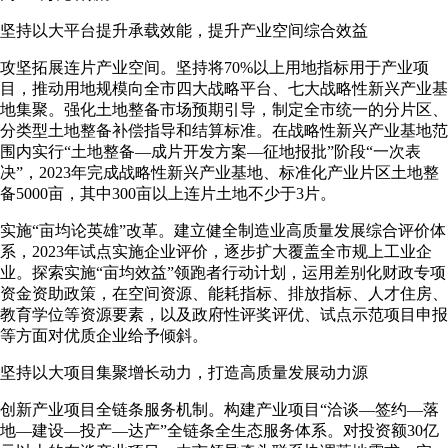
坚持以大平台提升承载效能，提升产业空间综合效益
攻坚拓展连片产业空间。坚持将70%以上用地指标用于产业项
目，推动用地规模向全市四大战略平台、七大战略性新兴产业基
地集聚。强化土地整备市场预期引导，制定全市统一的分片区、
分类型土地整备补偿指导和结算标准。在战略性新兴产业基地范
围内实行“土地整备—成片开发方案—征地报批”阶段“一次表
决”，2023年完成战略性新兴产业基地、标准化产业片区土地整
备5000亩，其中300亩以上连片土地不少于3片。
实施“亩均论英雄”改革。建立健全制造业高质量发展综合评价体
系，2023年试点实施企业评价，逐步扩大覆盖全市规上工业企
业。探索实施“亩均效益”领跑者行动计划，运用差别化财政专项
资金资助政策，在空间资源、能耗指标、排放指标、人才住房、
教育学位等资源要素，以及政府性评奖评优、试点示范项目申报
等方面对优质企业给予倾斜。
坚持以大项目集聚增长动力，打造高质量发展动力源
创新产业项目全链条服务机制。构建产业项目“洽谈—签约—落
地—建设—投产—达产”全链条全生态服务体系。对投资额30亿