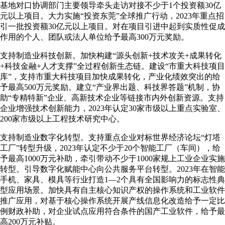
基地对口协调部门主要领导牵头走访对接不少于1个投资额30亿
元以上项目。大力实施“投资东莞”全球推广行动，2023年重点招
引一批投资额30亿元以上项目。对在项目引进中起到实质性促成
作用的个人、团队或法人单位给予最高300万元奖励。
支持制造业科技创新。加快构建“源头创新+技术攻关+成果转化
+科技金融+人才支撑”全过程创新生态链。建设“市重大科技项目
库”，支持市重大科技项目加快成果转化，产业化绩效突出的给
予最高500万元奖励。建立“产业界出题、科技界答题”机制，协
助“专精特新”企业、高新技术企业等链接市内外创新资源。支持
企业增强技术创新能力，2023年认定30家市级以上重点实验室、
200家市级以上工程技术研究中心。
支持制造业数字化转型。支持重点企业对标世界经济论坛“灯塔
工厂”转型升级，2023年认定不少于20个智能工厂（车间），给
予最高1000万元补助，牵引带动不少于1000家规上工业企业实施
转型。引导数字化赋能中心向公共服务平台转型。2023年在智能
手机、家具、模具等行业打造1—2个具有全国影响力的标志性典
型应用场景。加快具有自主核心知识产权的操作系统和工业软件
推广应用，对基于核心操作系统开展产线信息化改造给予一定比
例财政补助，对企业试点应用符合条件的国产工业软件，给予最
高200万元补贴。