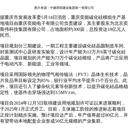
图片来源：中建西部建设集团第一有限公司
据重庆市发展改革委5月14日消息，重庆奕能碳化硅模组生产基
地项目由重庆奕能电子有限公司负责建设，其主要股东为北京奕
斯伟科技集团有限公司，占地面积约300亩，总投资达18亿元人
民币。
项目规划分三期建设。一期工程主要建设碳化硅晶圆制造车间、
封装测试中心及研发实验室，设计年产能为12万片6英寸碳化硅
晶圆。项目规划的月产能为73万个碳化硅模组，产品将广泛应用
于电动汽车、新能源、工业等领域。
项目采用国际领先的物理气相传输法（PVT）晶体生长技术，晶
片良品率目标设定为85%，较行业平均水平提升15个百分点。此
外，项目还引入了掺杂钪元素等创新技术，以提升碳化硅晶格稳
定性，使器件击穿场强达到3.5MV/cm。
项目自2024年12月5日取得建设用地规划许可证以来进展顺利，
于2025年1月正式开工。目前，主体施工阶段的推进标志着项目
正按计划稳步实施。预计项目达产后，年产值将超过80亿元，并
有望带动本地配套企业形成50亿元规模的产业集群。