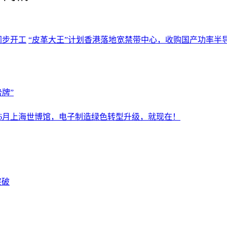
同步开工
“皮革大王”计划香港落地宽禁带中心，收购国产功率半
牌”
设施展6月上海世博馆，电子制造绿色转型升级，就现在！
突破