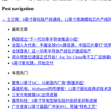
Post navigation
←
士兰微：8英寸碳化硅产线通线，12英寸高端模拟芯片产线
最新文章
韩国成立“下一代功率半导体推进小组”
全国人大代表：手握全球95%镓资源，中国芯片要打“优势
全球首条！这一功率半导体产线在沪建成投产
观众预登记通道正式开启！Fac Tec China电子工厂
6英寸氧化镓，开始交付
本周热门
聚焦12英寸SiC，16家国内厂商“群雄并起”
晶盛机电、Wolfspeed同传捷报！12英寸碳化硅再迎技术
三安光电披露SiC出货进展
露笑科技：8英寸导电型碳化硅衬底研发迎新进展
广东首家12英寸晶圆厂冲关IPO，死磕“特色工艺”