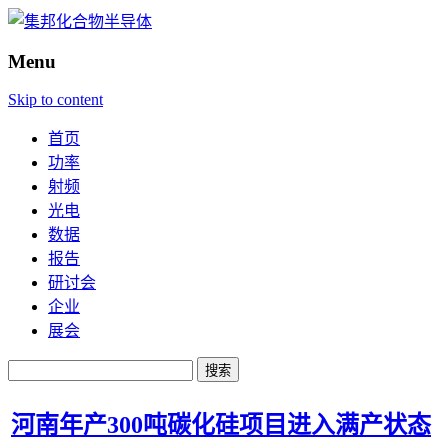
Menu
Skip to content
首页
功率
射频
光电
数据
报告
研讨会
企业
展会
搜
索：
河南年产300吨碳化硅项目进入满产状态