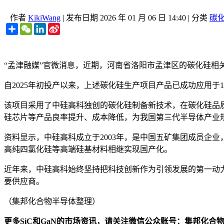
作者
KikiWang
|
发布日期
2026 年 01 月 06 日 14:40
|
分类
碳化
Share
WeChat
LinkedIn
Sina
Weibo
“孟津融媒”官微消息，近期，河南省洛阳市孟津区的碳化硅相
自2025年初投产以来，上述碳化硅生产项目产品已成功应用于1
该项目采用了中硅高科独创的碳化硅制备新技术，在碳化硅品
硅芯片等产品良率提升、成本降低，为我国第三代半导体产业
资料显示，中硅高科成立于2003年，是中国五矿集团成员企
高纯四氯化硅等高端硅基材料相继实现国产化。
近年来，中硅高科始终坚持把科技创新作为引领发展的第一动力
要供应商。
（集邦化合物半导体整理）
更多SiC和GaN的市场资讯，请关注微信公众账号：集邦化合