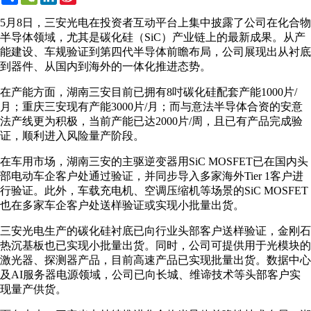
Weibo
5月8日，三安光电在投资者互动平台上集中披露了公司在化合物
半导体领域，尤其是碳化硅（SiC）产业链上的最新成果。从产
能建设、车规验证到第四代半导体前瞻布局，公司展现出从衬底
到器件、从国内到海外的一体化推进态势。
在产能方面，湖南三安目前已拥有8吋碳化硅配套产能1000片/
月；重庆三安现有产能3000片/月；而与意法半导体合资的安意
法产线更为积极，当前产能已达2000片/周，且已有产品完成验
证，顺利进入风险量产阶段。
在车用市场，湖南三安的主驱逆变器用SiC MOSFET已在国内头
部电动车企客户处通过验证，并同步导入多家海外Tier 1客户进
行验证。此外，车载充电机、空调压缩机等场景的SiC MOSFET
也在多家车企客户处送样验证或实现小批量出货。
三安光电生产的碳化硅衬底已向行业头部客户送样验证，金刚石
热沉基板也已实现小批量出货。同时，公司可提供用于光模块的
激光器、探测器产品，目前高速产品已实现批量出货。数据中心
及AI服务器电源领域，公司已向长城、维谛技术等头部客户实
现量产供货。