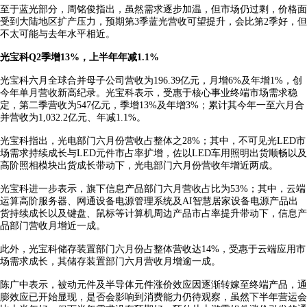
至于蓝光部分，周铭俊指出，虽然需求逐步加温，但市场仍过剩，价格面
受到大陆地区扩产压力，预期第3季蓝光营收可望提升，会比第2季好，但
不太可能与去年水平相近。
光宝科Q2季增13%，上半年年减1.1%
光宝科六月全球合并母子公司营收为196.39亿元，月增6%及年增1%，创
今年单月营收新高纪录。光宝科表示，受惠于核心事业终端市场需求稳
定，第二季营收为547亿元，季增13%及年增3%；累计其今年一至六月合
并营收为1,032.2亿元、年减1.1%。
光宝科指出，光电部门六月份营收占整体之28%；其中，不可见光LED市
场需求持续成长与LED元件市占率扩增，佐以LED车用照明出货顺畅以及
高阶照相模块出货成长带动下，光电部门六月份营收年增近两成。
光宝科进一步表示，旗下信息产品部门六月营收占比为53%；其中，云端
运算高阶服务器、网通设备电源管理系统及AI智慧居家设备电源产品出
货持续成长以及键盘、鼠标等计算机周边产品市占率提升带动下，信息产
品部门营收月增近一成。
此外，光宝科储存装置部门六月份占整体营收达14%，受惠于云端应用市
场需求成长，其储存装置部门六月营收月增逾一成。
陈广中表示，被动元件及半导体元件涨价效应因逐渐转嫁至终端产品，通
膨效应已开始显现，是否会影响到消费能力仍待观察，虽然下半年营运会