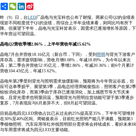
Share
WeChat
LinkedIn
Sina
Weibo
昨（9）日，台
LED
厂晶电与光宝科也公布了财报。两家公司Q2的业绩表
现皆不同程度优于Q1的业绩，而综合上半年业绩来看，则同比均有所下
降。但展望下半年，晶电与光宝科皆表示，因需求已逐渐增长等原因，下
半年营运可望回温。
晶电Q2营收季增2.86%，上半年营收年减15.62%
晶电7月合并营收18.16亿元（新台币，下同），受到
照明
与背光下游客户
库存高，需求疲弱影响，营收月增0.08%，年减18.89%，为今年以来次
高；第二季合并营收52.95亿元，季增2.86%，年减20.36%；前6个月累计
营收104.43亿元，年减15.62%。
晶电年第2季受到背光与照明需求放缓影响，预期将为今年营运谷底，但
应可达单季损平。展望第3季，晶电总经理周铭俊指出，照明客户在第2季
纷纷消化库存，而第3季由于库存已逐渐消化，加上感恩节等大节庆来
临，且背光需求也明显回温，预期背光与照明拉货动能可望于第3季逐步
复苏，7月表现应与6月差异不大，但8月起可望回温。
目前晶电四元LED营收占比已从过去的25%提高至35%，下半年可望维持
在30%至40%区间。周铭俊表示，目前红光照明产能几乎满载，预期第3
季植物照明、汽车应用等红外线照明部分需求将会持续成长，看好未来IR
与车用需求将成为四元LED主要动能。