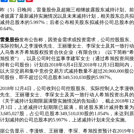
Weibo
昨（5）日晚间，雷曼股份及超频三相继披露股东减持计划。前
者披露了最新减持实施情况以及未来减持计划，相关股东总共拟
减持总股本的5.997%；后者公布相关股东拟减持公司总股本的
0.64%。
雷曼股份
发布公告称，因资金需求或投资需求，公司控股股东、
实际控制人之李漫铁先生、王丽珊女士、李琛女士及其一致行动
人乌鲁木齐希旭股权投资合伙企业（有限合伙）（以下简称“希
旭投资”），以及公司时任监事李建军女士（通过希旭投资间接
持有公司股份）计划自2018年6月4日至2018年12月3日期间内，
以大宗交易和集中竞价交易方式减持数量不超过20,960,000股公
司股份，即不超过公司总股本349,510,030股的5.997%。
2018年12月4日，公司收到公司控股股东、实际控制人之李漫铁
先生、王丽珊女士、李琛女士及其一致行动人希旭投资出具的
《关于减持计划期限届满暨实施情况的告知函》，截止2018年12
月3日，上述减持计划期限已届满，前述股东累计减持数量为
3,685,027股，占公司总股本349,510,030股的1.054%，未达到原
计划减持的公司总股本的5.997%，上述减持计划未完全实施。
据公告显示，李漫铁、王丽珊、李琛、希旭投资预计在2019年1