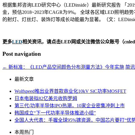
根据集邦咨询LED研究中心（LEDinside）最新研究报告 「20
金，预估2018~2023年CAGR为9%。 全球各区域LED照
的射灯、灯丝灯、装饰灯等成长动能最为显著。（文：LEDinside J
更多
LED
相关资讯，请点击LED网或关注微信公众账号（cnledw
Post navigation
←
新标准：《LED产品空间颜色分布测量方法》今年实施
简
最新文章
Wolfspeed推出业界首款商业化10kV SiC功率MOSFET
日本电装拟82亿美元收购罗姆
第三代/功率半导体IPO热潮，10家企业密集冲刺上市
韩国成立“下一代功率半导体推进小组”
全国人大代表：手握全球95%镓资源，中国芯片要打“优势
本周热门