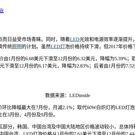
业
点而日益受市场青睐。同时，随着
LED
光效和电源效率逐渐提升
换传统
照明
的计划。虽然
LED灯
泡价格持续下滑，但2017年价格
均价由1月份的6.68美元下滑至12月份的6.32美元，降幅为5.39
5美元下滑至12月份的6.17美元，降幅为2.83%；后者由1月份的7
数据来源：LEDinside
价环比降幅最大在7月份，月减2.1%；取代60W白炽灯的LED灯泡
在3月份、4月份及9月份。
瓦部分，韩国、中国台湾及中国大陆地区价格波动较小，总体持稳
中国台湾，LED灯泡价格从1月份的7.61美元下滑至12月份的7.44