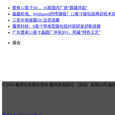
聚焦12英寸SiC，16家国内厂商“群雄并起”
晶盛机电、Wolfspeed同传捷报！12英寸碳化硅再迎技术
三安光电披露SiC出货进展
露笑科技：8英寸导电型碳化硅衬底研发迎新进展
广东首家12英寸晶圆厂冲关IPO，死磕“特色工艺”
展会
© 2026 集邦化合物半导体 集邦咨询顾问（深圳）有限公司 版