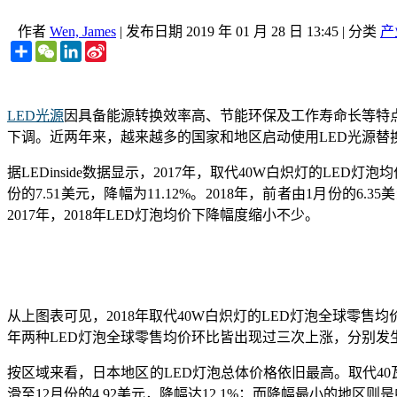
作者
Wen, James
|
发布日期
2019 年 01 月 28 日 13:45
|
分类
产
Share
WeChat
LinkedIn
Sina
Weibo
LED光源
因具备能源转换效率高、节能环保及工作寿命长等特
下调。近两年来，越来越多的国家和地区启动使用LED光源替
据LEDinside数据显示，2017年，取代40W白炽灯的LED灯泡
份的7.51美元，降幅为11.12%。2018年，前者由1月份的6.3
2017年，2018年LED灯泡均价下降幅度缩小不少。
从上图表可见，2018年取代40W白炽灯的LED灯泡全球零售均
年两种LED灯泡全球零售均价环比皆出现过三次上涨，分别发生
按区域来看，日本地区的LED灯泡总体价格依旧最高。取代40
滑至12月份的4.92美元，降幅达12.1%；而降幅最小的地区则是