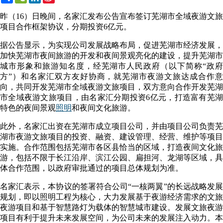
Weibo
昨（16）日晚间，名家汇发布公告宣布签订芜湖市全域夜游文旅
项目合作框架协议，分期投资6亿元。
据公告显示，为实现公司发展战略布局，促进芜湖市经济发展，
加快芜湖市夜间旅游的开发和夜间景观亮化的建设，提升芜湖市
城市形象和旅游知名度，经芜湖市人民政府（以下简称“政府
方”）和名家汇双方友好协商，就芜湖市夜游文旅达成合作意
向，共同开发芜湖市全域夜游文旅项目，双方意向合作开发芜湖
市全域夜游文旅项目，由名家汇分期投资6亿元，打造富有芜湖
特色的夜间景观
照明
和夜间文化旅游。
此外，名家汇出资在芜湖市成立项目公司，并由项目公司负责芜
湖市夜游文旅项目的投资、融资、建设管理、经营、维护等项目
实施。合作范围包括芜湖市各区县恰当的区域，打造夜间文化旅
游，包括不限于长江沿岸、滨江公园、扁担河、龙湖等区域，具
体合作范围，以政府审批通过的项目总体规划为准。
名家汇表示，本协议的签署符合公司“一核两翼”的长远战略发展
规划，即以照明工程为核心，大力发展基于夜游经济需求的文旅
夜游项目和基于智慧路灯为载体的智慧城市建设。发展文旅夜游
项目有利于提升未来发展空间，为公司未来的发展注入动力。本