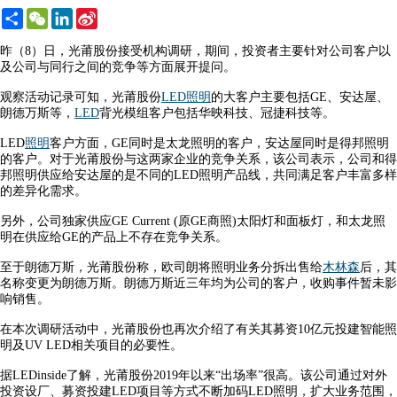
Share
WeChat
LinkedIn
Sina
Weibo
昨（8）日，光莆股份接受机构调研，期间，投资者主要针对公司客户以
及公司与同行之间的竞争等方面展开提问。
观察活动记录可知，光莆股份
LED照明
的大客户主要包括GE、安达屋、
朗德万斯等，
LED
背光模组客户包括华映科技、冠捷科技等。
LED
照明
客户方面，GE同时是太龙照明的客户，安达屋同时是得邦照明
的客户。对于光莆股份与这两家企业的竞争关系，该公司表示，公司和得
邦照明供应给安达屋的是不同的LED照明产品线，共同满足客户丰富多样
的差异化需求。
另外，公司独家供应GE Current (原GE商照)太阳灯和面板灯，和太龙照
明在供应给GE的产品上不存在竞争关系。
至于朗德万斯，光莆股份称，欧司朗将照明业务分拆出售给
木林森
后，其
名称变更为朗德万斯。朗德万斯近三年均为公司的客户，收购事件暂未影
响销售。
在本次调研活动中，光莆股份也再次介绍了有关其募资10亿元投建智能照
明及UV LED相关项目的必要性。
据LEDinside了解，光莆股份2019年以来“出场率”很高。该公司通过对外
投资设厂、募资投建LED项目等方式不断加码LED照明，扩大业务范围，