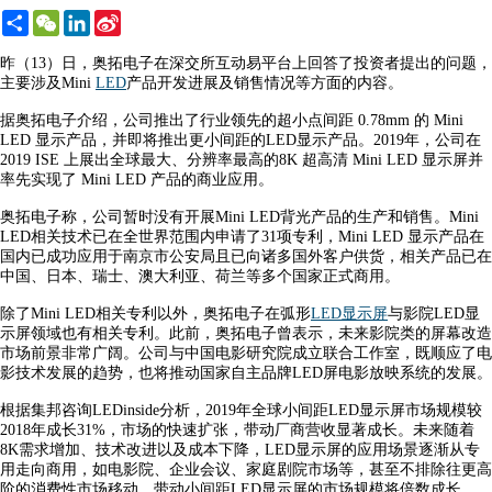
Share
WeChat
LinkedIn
Sina
Weibo
昨（13）日，奥拓电子在深交所互动易平台上回答了投资者提出的问题，
主要涉及Mini
LED
产品开发进展及销售情况等方面的内容。
据奥拓电子介绍，公司推出了行业领先的超小点间距 0.78mm 的 Mini
LED 显示产品，并即将推出更小间距的LED显示产品。2019年，公司在
2019 ISE 上展出全球最大、分辨率最高的8K 超高清 Mini LED 显示屏并
率先实现了 Mini LED 产品的商业应用。
奥拓电子称，公司暂时没有开展Mini LED背光产品的生产和销售。Mini
LED相关技术已在全世界范围内申请了31项专利，Mini LED 显示产品在
国内已成功应用于南京市公安局且已向诸多国外客户供货，相关产品已在
中国、日本、瑞士、澳大利亚、荷兰等多个国家正式商用。
除了Mini LED相关专利以外，奥拓电子在弧形
LED显示屏
与影院LED显
示屏领域也有相关专利。此前，奥拓电子曾表示，未来影院类的屏幕改造
市场前景非常广阔。公司与中国电影研究院成立联合工作室，既顺应了电
影技术发展的趋势，也将推动国家自主品牌LED屏电影放映系统的发展。
根据集邦咨询LEDinside分析，2019年全球小间距LED显示屏市场规模较
2018年成长31%，市场的快速扩张，带动厂商营收显著成长。未来随着
8K需求增加、技术改进以及成本下降，LED显示屏的应用场景逐渐从专
用走向商用，如电影院、企业会议、家庭剧院市场等，甚至不排除往更高
阶的消费性市场移动，带动小间距LED显示屏的市场规模将倍数成长。