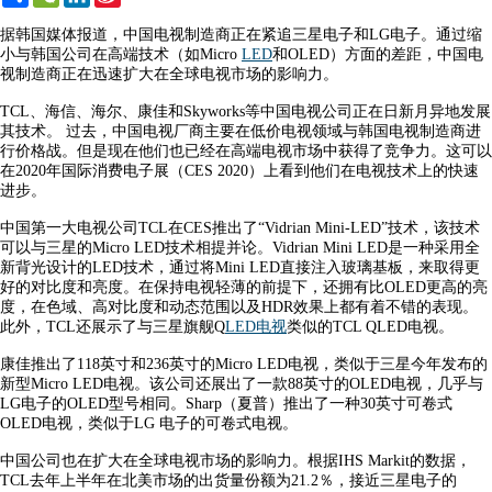
Weibo
据韩国媒体报道，中国电视制造商正在紧追三星电子和LG电子。通过缩
小与韩国公司在高端技术（如Micro
LED
和OLED）方面的差距，中国电
视制造商正在迅速扩大在全球电视市场的影响力。
TCL、海信、海尔、康佳和Skyworks等中国电视公司正在日新月异地发展
其技术。 过去，中国电视厂商主要在低价电视领域与韩国电视制造商进
行价格战。但是现在他们也已经在高端电视市场中获得了竞争力。这可以
在2020年国际消费电子展（CES 2020）上看到他们在电视技术上的快速
进步。
中国第一大电视公司TCL在CES推出了“Vidrian Mini-LED”技术，该技术
可以与三星的Micro LED技术相提并论。Vidrian Mini LED是一种采用全
新背光设计的LED技术，通过将Mini LED直接注入玻璃基板，来取得更
好的对比度和亮度。在保持电视轻薄的前提下，还拥有比OLED更高的亮
度，在色域、高对比度和动态范围以及HDR效果上都有着不错的表现。
此外，TCL还展示了与三星旗舰Q
LED电视
类似的TCL QLED电视。
康佳推出了118英寸和236英寸的Micro LED电视，类似于三星今年发布的
新型Micro LED电视。该公司还展出了一款88英寸的OLED电视，几乎与
LG电子的OLED型号相同。Sharp（夏普）推出了一种30英寸可卷式
OLED电视，类似于LG 电子的可卷式电视。
中国公司也在扩大在全球电视市场的影响力。根据IHS Markit的数据，
TCL去年上半年在北美市场的出货量份额为21.2％，接近三星电子的