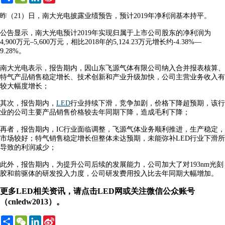
Weibo
昨（21）日，南大光电披露业绩预告，预计2019年净利润基本持平。
公告显示，南大光电预计2019年实现归属于上市公司股东的净利润为
4,900万元–5,600万元，相比2018年的5,124.23万元增长约-4.38%—
9.28%。
南大光电表示，报告期内，因山东飞源气体有限公司纳入合并报表核算、
特气产品销售稳定增长、技术创新和产业升级加快，公司主营业务收入有
较大幅度增长；
其次，报告期内，
LED
行业持续下滑，竞争加剧，价格下降超预期，该行
业的公司主要产品销售价格较去年同期下降，造成毛利下降；
再者，报告期内，IC行业面临调整，飞源气体业务顺利推进，生产稳定，
市场较好；特气销售稳定增长但整体未达预期，未能弥补LED行业下滑所
导致的利润减少；
此外，报告期内，为提升公司后续的发展能力，公司加大了对193nm光刻
胶和前驱体的研发投入力度，公司研发费用投入比去年同期大幅增加。
更多LED相关资讯，请点击LED网或关注微信公众账号
（cnledw2013）。
Share
WeChat
LinkedIn
Sina